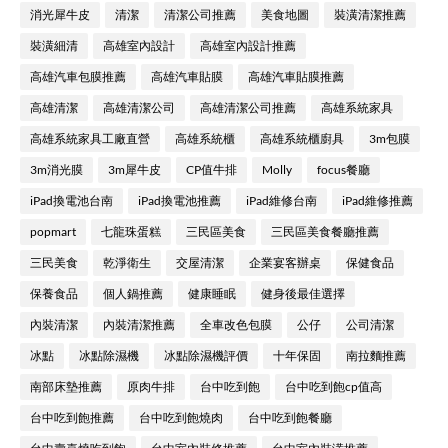
消光犀牛皮
清潔
清潔公司推薦
美食地圖
裝潢清潔推薦
裝潢細清
高雄室內設計
高雄室內設計推薦
高雄汽車包膜推薦
高雄汽車貼膜
高雄汽車貼膜推薦
高雄清潔
高雄清潔公司
高雄清潔公司推薦
高雄系統家具
高雄系統家具工廠直營
高雄系統櫃
高雄系統櫃廚具
3m包膜
3m消光膜
3m犀牛皮
CP值牛排
Molly
focus餐廳
iPad換電池台南
iPad換電池推薦
iPad維修台南
iPad維修推薦
popmart
七龍珠蛋糕
三民區美食
三民區美食餐廳推薦
三民美食
乾淨衛生
交屋清潔
企業宴客辦桌
保健食品
保養食品
個人鍋推薦
健康睡眠
健身後最佳選擇
內裝清潔
內裝清潔推薦
全車改色包膜
公仔
公司清潔
冰點
冰點除濕機
冰點除濕機評價
十年保固
南拉麵推薦
南部床墊推薦
原肉牛排
台中吃到飽
台中吃到飽cp值高
台中吃到飽推薦
台中吃到飽燒肉
台中吃到飽餐廳