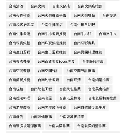
台南清酒
台南火鍋
台南火鍋店
台南火鍋店推薦
台南火鍋推薦
台南火鍋推薦平價
台南火鍋餐廳
台南燒烤
台南燒烤居酒屋
台南牛排老店
台南牛排自助吧
台南牛排餐廳
台南牛排餐廳推薦
台南牛排館
台南犀牛皮
台南珠寶銀樓
台南珠寶銀樓推薦
台南琺瑯廚具
台南生日蛋糕
台南生日蛋糕推薦
台南異國料理推薦
台南異國餐廳
台南百貨美食focus美食
台南眼鏡推薦
台南空間裝修
台南空間設計
台南空間設計推薦
台南簡餐推薦
台南約會餐廳
台南細清
台南細清推薦
台南統包
台南統包工程
台南統包推薦
台南美食推薦
台南義法料理
台南老屋
台南老屋翻修
台南老屋翻修推薦
台南老屋裝潢
台南老屋裝潢推薦
台南自體修復犀牛皮
台南舒筋
台南裝修推薦
台南裝潢後清潔
台南裝潢後清潔推薦
台南裝潢推薦
台南裝潢細清推薦