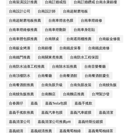
台南裝潢設計推薦
台南訂婚戒指
台南訂婚鑽戒 台南永康銀樓
台南設計公司
台南設計師
台南超耐磨地板
台南超耐磨地板推薦
台南車燈改色膜
台南車燈維修
台南車燈維修推薦
台南車燈翻新
台南車身彩貼
台南車體包膜推薦
台南辦桌
台南遮雨棚推薦
台南鈑金修復
台南鈑金烤漆
台南銀樓
台南鐵皮保養
台南鐵皮維修
台南鐵門推薦
台南關東煮推薦
台南防水工程保固
台南防水油漆工程推薦
台南除水垢推薦
台南音樂餐廳
台南頂樓防水
台南餐廳
台南餐酒館
台南餐酒館慶生
台南餐酒館推薦
台南魚眼升級
台南魚眼改裝
台南鰻魚飯
台南鰻魚飯推薦
台南麵店
台南麵店推薦
台灣製沙發
合春圓仔
嘉義
嘉義Tesla包膜
嘉義手搖飲
嘉義手搖飲推薦
嘉義汽車包膜
嘉義汽車鍍膜
嘉義清潔
嘉義清潔公司
嘉義清潔公司推薦ptt
嘉義特斯拉鍍膜
嘉義細清
嘉義細清推薦
嘉義葡萄柚綠
嘉義葡萄柚綠茶