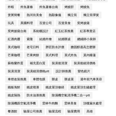
炸蝦
炸魚薯條
炸魚薯條台南
烤鰻肝
烤鰻魚
煲粥簡餐
熱河街美食
熱顯像儀
獨立筒
獨立筒彈簧
玩具
異國料理
百貨公司
百貨美食
窯烤披薩
窯烤披薩台南
系統櫃設計
紅玉紅茶推薦
紅茶專賣店
紅酒肉醬
索隆
結婚外燴
結婚辦桌
總鋪師小泉師
美式咖啡
老宅日料
胖匠防水評價
膽固醇過高怎麼辦
芒果咖哩
芒果烤餅
英式料理
英式炸魚
莫內睡蓮
蘇格蘭炸蛋
補充蛋白質
裝潢後清潔
裝潢後細清價格
裝潢清潔
裝潢細清價格ptt
設計師推薦
變色鏡片
車燈改裝推薦
車體包膜
辦桌
辦桌菜
過年前汽車美容
鐵板海鮮
鐵皮噴漆
鐵皮屋頂修繕
鐵皮屋頂生鏽處理
鐵皮隔熱
防水油漆推薦
除濕機空氣清淨機二合一ptt
除濕機跟空氣清淨機
雲林牛肉麵
雲林美食
頂樓漏水處理
餐酒館
驗屋公司推薦
驗屋流程
驗屋費用
高雄