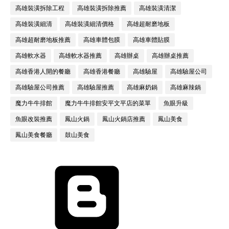
高雄裝潢拆除工程
高雄裝潢拆除推薦
高雄裝潢清潔
高雄裝潢細清
高雄裝潢細清價格
高雄超耐磨地板
高雄超耐磨地板推薦
高雄車體包膜
高雄車體貼膜
高雄軟水器
高雄軟水器推薦
高雄辦桌
高雄辦桌推薦
高雄香港人開的餐廳
高雄香港餐廳
高雄驗屋
高雄驗屋公司
高雄驗屋公司推薦
高雄驗屋推薦
高雄麻奶鍋
高雄麻辣鍋
魔力牛牛排館
魔力牛牛排館安平文平店的菜單
魚眼升級
魚眼改裝推薦
鳳山火鍋
鳳山火鍋店推薦
鳳山美食
鳳山美食餐廳
鼓山美食