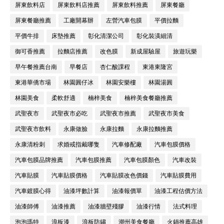
屏東飲料店
屏東飲料店推薦
屏東飲料推薦
屏東餐廳
屏東餐廳推薦
工廠開幕辦
左營汽車包膜
平價拉麵
平價牛排
床墊推薦
彰化清潔公司
彰化裝潢細清
御可香推薦
拉麵店推薦
改色膜
新成屋驗屋
旅遊玩樂
早午餐推薦台南
早餐店
杏仁酸課程
東港東隆宮
東港華僑市場
林園圓仔冰
林園安樂樓
林園湯圓
林園美食
柔軟舒適
楠梓美食
楠梓美食餐廳推薦
武聖夜市
武聖夜市必吃
武聖夜市推薦
武聖夜市美食
武聖夜市飲料
永康做臉
永康拉麵
永康拉麵推薦
永康清粉刺
求婚戒指戴哪隻
汽車修配廠
汽車包膜價格
汽車包膜品牌推薦
汽車包膜推薦
汽車包膜顏色
汽車改裝
汽車貼膜
汽車貼膜價格
汽車貼膜改色價錢
汽車貼膜費用
汽車鍍膜心得
油漆坪數計算
油漆報價單
油漆工程估價方法
油漆師傅
油漆推薦
油漆牆壁殘膠
油漆行情
法式料理
泡泡瑪特
浪板漆
浪板防鏽
潮州美食餐廳
火鍋推薦高雄