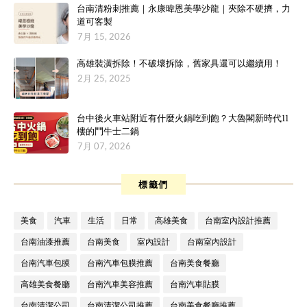
台南清粉刺推薦｜永康暐恩美學沙龍｜夾除不硬擠，力
道可客製
7月 15, 2026
高雄裝潢拆除！不破壞拆除，舊家具還可以繼續用！
2月 25, 2025
台中後火車站附近有什麼火鍋吃到飽？大魯閣新時代11
樓的鬥牛士二鍋
7月 07, 2026
標籤們
美食
汽車
生活
日常
高雄美食
台南室內設計推薦
台南油漆推薦
台南美食
室內設計
台南室內設計
台南汽車包膜
台南汽車包膜推薦
台南美食餐廳
高雄美食餐廳
台南汽車美容推薦
台南汽車貼膜
台南清潔公司
台南清潔公司推薦
台南美食餐廳推薦