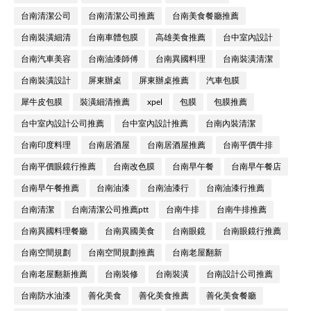
台南清潔公司
台南清潔公司推薦
台南美食餐廳推薦
台南裝潢細清
台南車體包膜
高雄美食推薦
台中室內設計
台南汽車美容
台南油漆師傅
台南異國料理
台南裝潢清潔
台南裝潢設計
屏東辦桌
屏東辦桌推薦
汽車包膜
犀牛皮包膜
裝潢細清推薦
xpel
包膜
包膜推薦
台中室內設計公司推薦
台中室內設計推薦
台南內裝清潔
台南印度料理
台南居酒屋
台南居酒屋推薦
台南平價牛排
台南平價眼鏡行推薦
台南改色膜
台南早午餐
台南早午餐店
台南早午餐推薦
台南油漆
台南油漆行
台南油漆行推薦
台南清潔
台南清潔公司推薦ptt
台南牛排
台南牛排推薦
台南異國料理餐廳
台南異國美食
台南眼鏡
台南眼鏡行推薦
台南空間規劃
台南空間規劃推薦
台南老屋翻新
台南老屋翻新推薦
台南裝修
台南裝潢
台南設計公司推薦
台南防水油漆
善化美食
善化美食推薦
善化美食餐廳