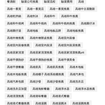
餐酒館
驗屋公司推薦
驗屋流程
驗屋費用
高雄
高雄一番賞
高雄一番賞店
高雄一番賞推薦
高雄中古屋翻新
高雄乾拌鍋
高雄剉冰
高雄和牛
高雄和牛推薦
高雄和牛燒烤
高雄和牛燒肉
高雄和牛燒肉推薦
高雄圓仔冰
高雄圓仔湯
高雄地板
高雄地板品牌
高雄地板推薦
高雄外燴推薦
高雄外燴辦桌推薦
高雄室內裝修
高雄室內裝修推薦
高雄室內裝潢
高雄室內裝潢推薦
高雄居家清潔
高雄居家清潔推薦
高雄居家清潔推薦ptt
高雄平價熱炒
高雄平價熱炒推薦
高雄平價美食
高雄平價餐廳
高雄廚具
高雄廚具推薦
高雄木地板
高雄木地板推薦
高雄櫃子 高雄系統櫃推薦
高雄汽車包
高雄汽車包膜
高雄沙發
高雄沙發推薦
高雄洗衣店
高雄洗衣店加盟
高雄海鮮餐廳
高雄淨水器
高雄淨水器推薦
高雄清潔推薦
高雄港味餐廳
高雄港式餐廳
高雄港式餐廳推薦
高雄湯圓
高雄湯圓冰
高雄湯圓推薦