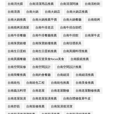
台南消光膜
台南清潔用品推薦
台南清潔阿姨
台南清粉刺
台南清酒
台南火鍋
台南火鍋店
台南火鍋店推薦
台南火鍋推薦
台南火鍋推薦平價
台南火鍋餐廳
台南燒烤
台南燒烤居酒屋
台南牛排老店
台南牛排自助吧
台南牛排餐廳
台南牛排餐廳推薦
台南牛排館
台南犀牛皮
台南珠寶銀樓
台南珠寶銀樓推薦
台南琺瑯廚具
台南生日蛋糕
台南生日蛋糕推薦
台南異國料理推薦
台南異國餐廳
台南百貨美食focus美食
台南眼鏡推薦
台南空間裝修
台南空間設計
台南空間設計推薦
台南簡餐推薦
台南約會餐廳
台南細清
台南細清推薦
台南統包
台南統包工程
台南統包推薦
台南美食推薦
台南義法料理
台南老屋
台南老屋翻修
台南老屋翻修推薦
台南老屋裝潢
台南老屋裝潢推薦
台南自體修復犀牛皮
台南舒筋
台南裝修推薦
台南裝潢後清潔