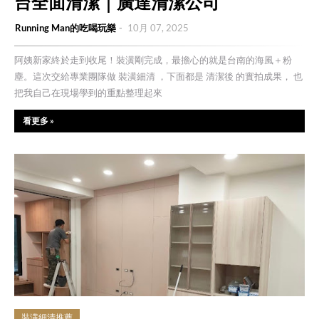
台全面清潔｜廣達清潔公司
Running Man的吃喝玩樂
10月 07, 2025
阿姨新家終於走到收尾！裝潢剛完成，最擔心的就是台南的海風＋粉
塵。這次交給專業團隊做 裝潢細清 ，下面都是 清潔後 的實拍成果， 也
把我自己在現場學到的重點整理起來
看更多 »
裝潢細清推薦