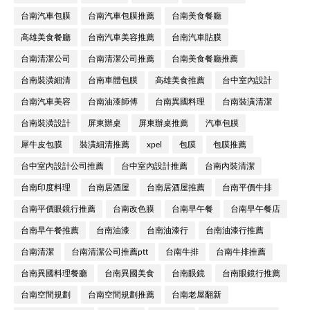
台南汽車包膜
台南汽車包膜推薦
台南美食餐廳
高雄美食餐廳
台南汽車美容推薦
台南汽車貼膜
台南清潔公司
台南清潔公司推薦
台南美食餐廳推薦
台南裝潢細清
台南車體包膜
高雄美食推薦
台中室內設計
台南汽車美容
台南油漆師傅
台南異國料理
台南裝潢清潔
台南裝潢設計
屏東辦桌
屏東辦桌推薦
汽車包膜
犀牛皮包膜
裝潢細清推薦
xpel
包膜
包膜推薦
台中室內設計公司推薦
台中室內設計推薦
台南內裝清潔
台南印度料理
台南居酒屋
台南居酒屋推薦
台南平價牛排
台南平價眼鏡行推薦
台南改色膜
台南早午餐
台南早午餐店
台南早午餐推薦
台南油漆
台南油漆行
台南油漆行推薦
台南清潔
台南清潔公司推薦ptt
台南牛排
台南牛排推薦
台南異國料理餐廳
台南異國美食
台南眼鏡
台南眼鏡行推薦
台南空間規劃
台南空間規劃推薦
台南老屋翻新