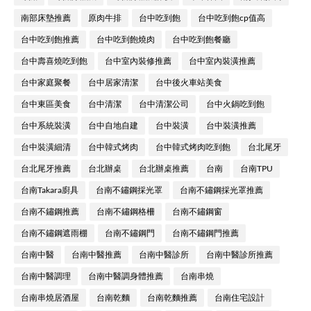
南部床墊推薦
原肉牛排
台中吃到飽
台中吃到飽cp值高
台中吃到飽推薦
台中吃到飽燒肉
台中吃到飽餐廳
台中壽喜燒吃到飽
台中室內裝修推薦
台中室內裝潢推薦
台中家庭聚餐
台中居家清潔
台中後火車站美食
台中東區美食
台中清潔
台中清潔公司
台中火鍋吃到飽
台中系統裝潢
台中自地自建
台中裝潢
台中裝潢推薦
台中裝潢細清
台中韓式烤肉
台中韓式烤肉吃到飽
台北尾牙
台北尾牙推薦
台北辦桌
台北辦桌推薦
台南
台南TPU
台南Takara廚具
台南不鏽鋼採光罩
台南不鏽鋼採光罩推薦
台南不鏽鋼推薦
台南不鏽鋼格柵
台南不鏽鋼窗
台南不鏽鋼遮雨棚
台南不鏽鋼門
台南不鏽鋼門推薦
台南中醫
台南中醫推薦
台南中醫診所
台南中醫診所推薦
台南中醫調理
台南中醫調身體推薦
台南串燒
台南串燒居酒屋
台南乾麵
台南乾麵推薦
台南住宅設計