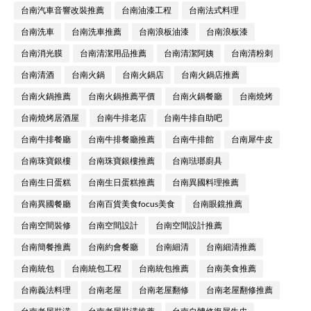
台南汽車音響改裝推薦
台南油漆工程
台南法式料理
台南洗車
台南洗車推薦
台南浪板油漆
台南浪板漆
台南消光膜
台南清潔用品推薦
台南清潔阿姨
台南清粉刺
台南清酒
台南火鍋
台南火鍋店
台南火鍋店推薦
台南火鍋推薦
台南火鍋推薦平價
台南火鍋餐廳
台南燒烤
台南燒烤居酒屋
台南牛排老店
台南牛排自助吧
台南牛排餐廳
台南牛排餐廳推薦
台南牛排館
台南犀牛皮
台南珠寶銀樓
台南珠寶銀樓推薦
台南琺瑯廚具
台南生日蛋糕
台南生日蛋糕推薦
台南異國料理推薦
台南異國餐廳
台南百貨美食focus美食
台南眼鏡推薦
台南空間裝修
台南空間設計
台南空間設計推薦
台南簡餐推薦
台南約會餐廳
台南細清
台南細清推薦
台南統包
台南統包工程
台南統包推薦
台南美食推薦
台南義法料理
台南老屋
台南老屋翻修
台南老屋翻修推薦