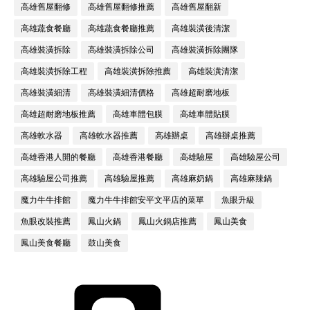
高雄舊屋翻修
高雄舊屋翻修推薦
高雄舊屋翻新
高雄蔬食餐廳
高雄蔬食餐廳推薦
高雄裝潢後清潔
高雄裝潢拆除
高雄裝潢拆除公司
高雄裝潢拆除團隊
高雄裝潢拆除工程
高雄裝潢拆除推薦
高雄裝潢清潔
高雄裝潢細清
高雄裝潢細清價格
高雄超耐磨地板
高雄超耐磨地板推薦
高雄車體包膜
高雄車體貼膜
高雄軟水器
高雄軟水器推薦
高雄辦桌
高雄辦桌推薦
高雄香港人開的餐廳
高雄香港餐廳
高雄驗屋
高雄驗屋公司
高雄驗屋公司推薦
高雄驗屋推薦
高雄麻奶鍋
高雄麻辣鍋
魔力牛牛排館
魔力牛牛排館安平文平店的菜單
魚眼升級
魚眼改裝推薦
鳳山火鍋
鳳山火鍋店推薦
鳳山美食
鳳山美食餐廳
鼓山美食