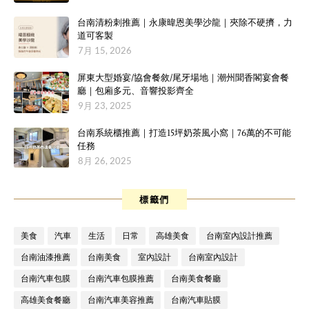
台南清粉刺推薦｜永康暐恩美學沙龍｜夾除不硬擠，力
道可客製
7月 15, 2026
屏東大型婚宴/協會餐敘/尾牙場地｜潮州聞香閣宴會餐
廳｜包廂多元、音響投影齊全
9月 23, 2025
台南系統櫃推薦｜打造15坪奶茶風小窩｜76萬的不可能
任務
8月 26, 2025
標籤們
美食
汽車
生活
日常
高雄美食
台南室內設計推薦
台南油漆推薦
台南美食
室內設計
台南室內設計
台南汽車包膜
台南汽車包膜推薦
台南美食餐廳
高雄美食餐廳
台南汽車美容推薦
台南汽車貼膜