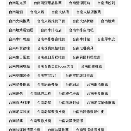
台南消光膜
台南清潔用品推薦
台南清潔阿姨
台南清粉刺
台南清酒
台南火鍋
台南火鍋店
台南火鍋店推薦
台南火鍋推薦
台南火鍋推薦平價
台南火鍋餐廳
台南燒烤
台南燒烤居酒屋
台南牛排老店
台南牛排自助吧
台南牛排餐廳
台南牛排餐廳推薦
台南牛排館
台南犀牛皮
台南珠寶銀樓
台南珠寶銀樓推薦
台南琺瑯廚具
台南生日蛋糕
台南生日蛋糕推薦
台南異國料理推薦
台南異國餐廳
台南百貨美食focus美食
台南眼鏡推薦
台南空間裝修
台南空間設計
台南空間設計推薦
台南簡餐推薦
台南約會餐廳
台南細清
台南細清推薦
台南統包
台南統包工程
台南統包推薦
台南美食推薦
台南義法料理
台南老屋
台南老屋翻修
台南老屋翻修推薦
台南老屋裝潢
台南老屋裝潢推薦
台南自體修復犀牛皮
台南舒筋
台南裝修推薦
台南裝潢後清潔
台南裝潢後清潔推薦
台南裝潢推薦
台南裝潢細清推薦