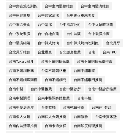
台中壽喜燒吃到飽
台中室內裝修推薦
台中室內裝潢推薦
台中家庭聚餐
台中居家清潔
台中後火車站美食
台中東區美食
台中清潔
台中清潔公司
台中火鍋吃到飽
台中系統裝潢
台中自地自建
台中裝潢
台中裝潢推薦
台中裝潢細清
台中韓式烤肉
台中韓式烤肉吃到飽
台北尾牙
台北尾牙推薦
台北辦桌
台北辦桌推薦
台南
台南TPU
台南Takara廚具
台南不鏽鋼採光罩
台南不鏽鋼採光罩推薦
台南不鏽鋼推薦
台南不鏽鋼格柵
台南不鏽鋼窗
台南不鏽鋼遮雨棚
台南不鏽鋼門
台南不鏽鋼門推薦
台南中醫
台南中醫推薦
台南中醫診所
台南中醫診所推薦
台南中醫調理
台南中醫調身體推薦
台南串燒
台南串燒居酒屋
台南乾麵
台南乾麵推薦
台南住宅設計
台南個人火鍋
台南個人火鍋推薦
台南做臉
台南優質床墊
台南內裝清潔推薦
台南卡通蛋糕
台南印度料理推薦