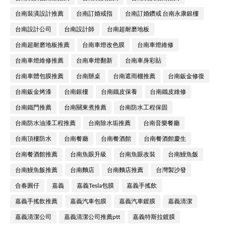
台南裝潢設計推薦
台南訂婚戒指
台南訂婚鑽戒 台南永康銀樓
台南設計公司
台南設計師
台南超耐磨地板
台南超耐磨地板推薦
台南車燈改色膜
台南車燈維修
台南車燈維修推薦
台南車燈翻新
台南車身彩貼
台南車體包膜推薦
台南辦桌
台南遮雨棚推薦
台南鈑金修復
台南鈑金烤漆
台南銀樓
台南鐵皮保養
台南鐵皮維修
台南鐵門推薦
台南關東煮推薦
台南防水工程保固
台南防水油漆工程推薦
台南除水垢推薦
台南音樂餐廳
台南頂樓防水
台南餐廳
台南餐酒館
台南餐酒館慶生
台南餐酒館推薦
台南魚眼升級
台南魚眼改裝
台南鰻魚飯
台南鰻魚飯推薦
台南麵店
台南麵店推薦
台灣製沙發
合春圓仔
嘉義
嘉義Tesla包膜
嘉義手搖飲
嘉義手搖飲推薦
嘉義汽車包膜
嘉義汽車鍍膜
嘉義清潔
嘉義清潔公司
嘉義清潔公司推薦ptt
嘉義特斯拉鍍膜