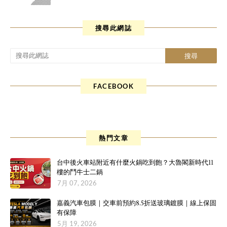
搜尋此網誌
FACEBOOK
熱門文章
台中後火車站附近有什麼火鍋吃到飽？大魯閣新時代11
樓的鬥牛士二鍋
7月 07, 2026
嘉義汽車包膜｜交車前預約8.5折送玻璃鍍膜｜線上保固
有保障
5月 19, 2026