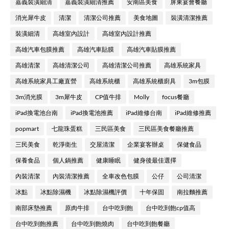
嘉義裝潢細清
嘉義裝潢細清推薦
安南區美食
屏東宴會餐廳
消光犀牛皮
清潔
清潔公司推薦
美食地圖
裝潢清潔推薦
裝潢細清
高雄室內設計
高雄室內設計推薦
高雄汽車包膜推薦
高雄汽車貼膜
高雄汽車貼膜推薦
高雄清潔
高雄清潔公司
高雄清潔公司推薦
高雄系統家具
高雄系統家具工廠直營
高雄系統櫃
高雄系統櫃廚具
3m包膜
3m消光膜
3m犀牛皮
CP值牛排
Molly
focus餐廳
iPad換電池台南
iPad換電池推薦
iPad維修台南
iPad維修推薦
popmart
七龍珠蛋糕
三民區美食
三民區美食餐廳推薦
三民美食
乾淨衛生
交屋清潔
企業宴客辦桌
保健食品
保養食品
個人鍋推薦
健康睡眠
健身後最佳選擇
內裝清潔
內裝清潔推薦
全車改色包膜
公仔
公司清潔
冰點
冰點除濕機
冰點除濕機評價
十年保固
南拉麵推薦
南部床墊推薦
原肉牛排
台中吃到飽
台中吃到飽cp值高
台中吃到飽推薦
台中吃到飽燒肉
台中吃到飽餐廳