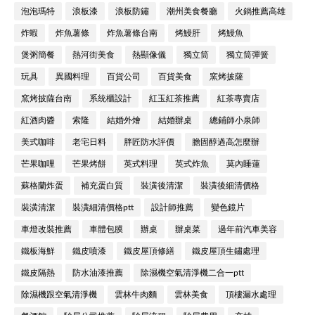
泡泡瑪特
浪板漆
浪板防鏽
潮州美食餐廳
火鍋推薦高雄
炸蝦
炸魚薯條
炸魚薯條台南
烤鰻肝
烤鰻魚
煲粥簡餐
熱河街美食
熱顯像儀
獨立筒
獨立筒彈簧
玩具
異國料理
百貨公司
百貨美食
窯烤披薩
窯烤披薩台南
系統櫃設計
紅玉紅茶推薦
紅茶專賣店
紅酒肉醬
索隆
結婚外燴
結婚辦桌
總鋪師小泉師
美式咖啡
老宅日料
胖匠防水評價
膽固醇過高怎麼辦
芒果咖哩
芒果烤餅
英式料理
英式炸魚
莫內睡蓮
蘇格蘭炸蛋
補充蛋白質
裝潢後清潔
裝潢後細清價格
裝潢清潔
裝潢細清價格ptt
設計師推薦
變色鏡片
車燈改裝推薦
車體包膜
辦桌
辦桌菜
過年前汽車美容
鐵板海鮮
鐵皮噴漆
鐵皮屋頂修繕
鐵皮屋頂生鏽處理
鐵皮隔熱
防水油漆推薦
除濕機空氣清淨機二合一ptt
除濕機跟空氣清淨機
雲林牛肉麵
雲林美食
頂樓漏水處理