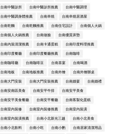
台南中醫診所
台南中醫診所推薦
台南中醫調理
台南中醫調身體推薦
台南串燒
台南串燒居酒屋
台南乾麵
台南乾麵推薦
台南住宅設計
台南個人火鍋
台南個人火鍋推薦
台南做臉
台南優質床墊
台南內裝清潔推薦
台南卡通蛋糕
台南印度料理推薦
台南印度餐廳
台南印度餐廳推薦
台南咖啡
台南咖啡廳
台南咖啡豆
台南喜宴
台南喝酒
台南地板
台南地板推薦
台南外燴
台南外燴辦桌
台南大門安裝
台南大門安裝推薦
台南婚宴
台南婚禮
台南安南區美食
台南安平牛排
台南安平美食
台南安平美食餐廳
台南安平餐廳
台南客製化蛋糕
台南室內裝修
台南室內裝修推薦
台南室內裝潢
台南室內裝潢推薦
台南小北新光三越
台南小北美食
台南小北飲料
台南小吃
台南小酌
台南居家清潔用品