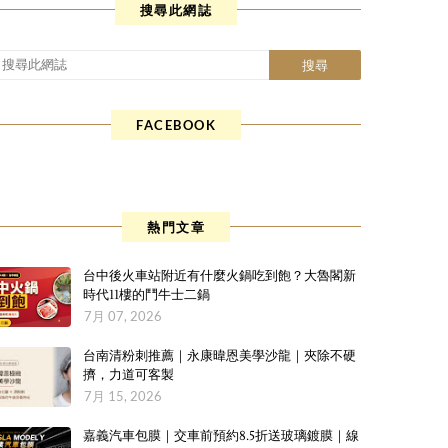
搜尋此網誌
FACEBOOK
熱門文章
台中後火車站附近有什麼火鍋吃到飽？大魯閣新
時代11樓的鬥牛士二鍋
7月 07, 2026
台南清粉刺推薦｜永康暐恩美學沙龍｜夾除不硬
擠，力道可客製
7月 15, 2026
嘉義汽車包膜｜交車前預約8.5折送玻璃鍍膜｜線