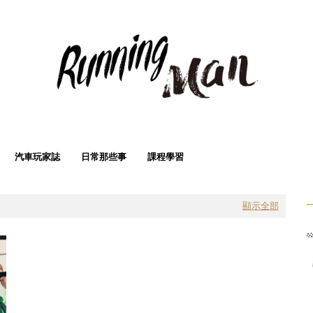
汽車玩家誌
日常那些事
課程學習
顯示全部