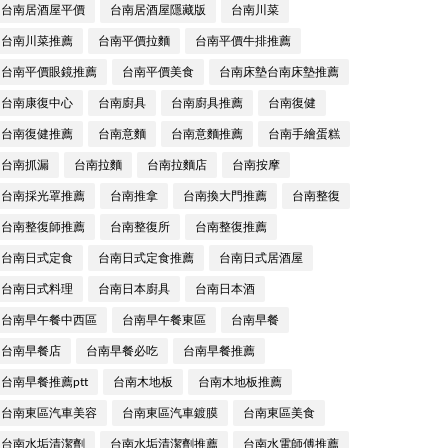
台南居酒屋平價
台南居酒屋隱藏版
台南川菜
台南川菜推薦
台南平價拉麵
台南平價牛排推薦
台南平價眼鏡推薦
台南平價美食
台南床墊台南床墊推薦
台南康復中心
台南廚具
台南廚具推薦
台南復健
台南復健推薦
台南意麵
台南意麵推薦
台南手繪蛋糕
台南抓漏
台南拉麵
台南拉麵店
台南按摩
台南採光罩推薦
台南推拿
台南換大門推薦
台南整復
台南整復師推薦
台南整復所
台南整復推薦
台南日式定食
台南日式定食推薦
台南日式居酒屋
台南日式料理
台南日本廚具
台南日本酒
台南早午餐中西區
台南早午餐東區
台南早餐
台南早餐店
台南早餐必吃
台南早餐推薦
台南早餐推薦ptt
台南木地板
台南木地板推薦
台南東區汽車美容
台南東區汽車鍍膜
台南東區美食
台南水垢清潔劑
台南水垢清潔劑推薦
台南水電師傅推薦