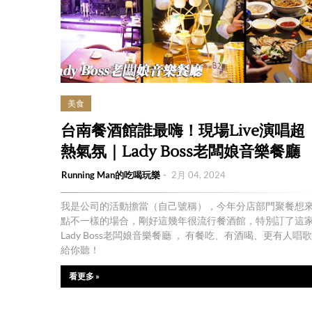
美食
台南餐酒館誰最嗨！現場Live演唱超
熱氣氛｜Lady Boss老闆娘音樂餐廳
Running Man的吃喝玩樂
2月 04, 2024
我是公司的活動擔當（自己號稱），今年分店部門聚餐想
點不一樣的場合，剛好這幾年很流行餐酒館，特別訂了這
Lady Boss老闆娘音樂餐廳 ， 有餐吃、有酒喝、更有人唱歌
給你聽！
看更多 »