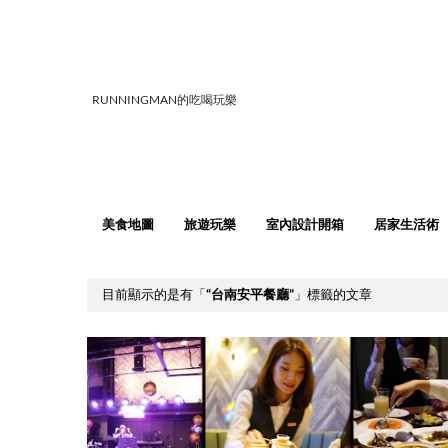
RUNNINGMAN的吃喝玩樂
美食地圖
旅遊玩樂
室內設計開箱
居家生活術
目前顯示的是有「
台南安平餐廳
」標籤的文章