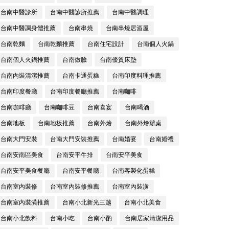
台南中醫診所
台南中醫診所推薦
台南中醫調理
台南中醫調身體推薦
台南串燒
台南串燒居酒屋
台南乾麵
台南乾麵推薦
台南住宅設計
台南個人火鍋
台南個人火鍋推薦
台南做臉
台南優質床墊
台南內裝清潔推薦
台南卡通蛋糕
台南印度料理推薦
台南印度餐廳
台南印度餐廳推薦
台南咖啡
台南咖啡廳
台南咖啡豆
台南喜宴
台南喝酒
台南地板
台南地板推薦
台南外燴
台南外燴辦桌
台南大門安裝
台南大門安裝推薦
台南婚宴
台南婚禮
台南安南區美食
台南安平牛排
台南安平美食
台南安平美食餐廳
台南安平餐廳
台南客製化蛋糕
台南室內裝修
台南室內裝修推薦
台南室內裝潢
台南室內裝潢推薦
台南小北新光三越
台南小北美食
台南小北飲料
台南小吃
台南小酌
台南居家清潔用品