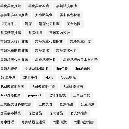
善化美食推薦
善化美食餐廳
嘉義裝潢細清
嘉義裝潢細清推薦
安南區美食
屏東宴會餐廳
消光犀牛皮
清潔
清潔公司推薦
美食地圖
裝潢清潔推薦
裝潢細清
高雄室內設計
高雄室內設計推薦
高雄汽車包膜推薦
高雄汽車貼膜
高雄汽車貼膜推薦
高雄清潔
高雄清潔公司
高雄清潔公司推薦
高雄系統家具
高雄系統家具工廠直營
高雄系統櫃
高雄系統櫃廚具
3m包膜
3m消光膜
3m犀牛皮
CP值牛排
Molly
focus餐廳
iPad換電池台南
iPad換電池推薦
iPad維修台南
iPad維修推薦
popmart
七龍珠蛋糕
三民區美食
三民區美食餐廳推薦
三民美食
乾淨衛生
交屋清潔
企業宴客辦桌
保健食品
保養食品
個人鍋推薦
健康睡眠
健身後最佳選擇
內裝清潔
內裝清潔推薦