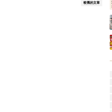
較舊的文章