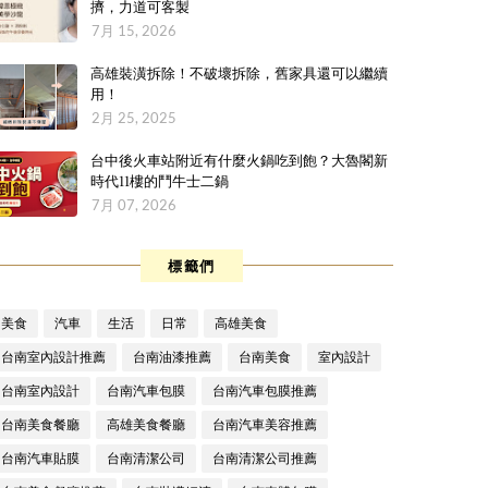
擠，力道可客製
7月 15, 2026
高雄裝潢拆除！不破壞拆除，舊家具還可以繼續
用！
2月 25, 2025
台中後火車站附近有什麼火鍋吃到飽？大魯閣新
時代11樓的鬥牛士二鍋
7月 07, 2026
標籤們
美食
汽車
生活
日常
高雄美食
台南室內設計推薦
台南油漆推薦
台南美食
室內設計
台南室內設計
台南汽車包膜
台南汽車包膜推薦
台南美食餐廳
高雄美食餐廳
台南汽車美容推薦
台南汽車貼膜
台南清潔公司
台南清潔公司推薦