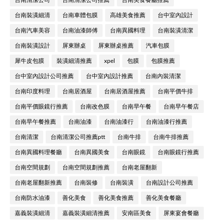
台南裝潢細清
台南車體包膜
高雄美食推薦
台中室內設計
台南汽車美容
台南油漆師傅
台南異國料理
台南裝潢清潔
台南裝潢設計
屏東辦桌
屏東辦桌推薦
汽車包膜
犀牛皮包膜
裝潢細清推薦
xpel
包膜
包膜推薦
台中室內設計公司推薦
台中室內設計推薦
台南內裝清潔
台南印度料理
台南居酒屋
台南居酒屋推薦
台南平價牛排
台南平價眼鏡行推薦
台南改色膜
台南早午餐
台南早午餐店
台南早午餐推薦
台南油漆
台南油漆行
台南油漆行推薦
台南清潔
台南清潔公司推薦ptt
台南牛排
台南牛排推薦
台南異國料理餐廳
台南異國美食
台南眼鏡
台南眼鏡行推薦
台南空間規劃
台南空間規劃推薦
台南老屋翻新
台南老屋翻新推薦
台南裝修
台南裝潢
台南設計公司推薦
台南防水油漆
善化美食
善化美食推薦
善化美食餐廳
嘉義裝潢細清
嘉義裝潢細清推薦
安南區美食
屏東宴會餐廳