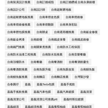
台南裝潢設計推薦
台南訂婚戒指
台南訂婚鑽戒 台南永康銀樓
台南設計公司
台南設計師
台南超耐磨地板
台南超耐磨地板推薦
台南車燈改色膜
台南車燈維修
台南車燈維修推薦
台南車燈翻新
台南車身彩貼
台南車體包膜推薦
台南辦桌
台南遮雨棚推薦
台南鈑金修復
台南鈑金烤漆
台南銀樓
台南鐵皮保養
台南鐵皮維修
台南鐵門推薦
台南關東煮推薦
台南防水工程保固
台南防水油漆工程推薦
台南除水垢推薦
台南音樂餐廳
台南頂樓防水
台南餐廳
台南餐酒館
台南餐酒館慶生
台南餐酒館推薦
台南魚眼升級
台南魚眼改裝
台南鰻魚飯
台南鰻魚飯推薦
台南麵店
台南麵店推薦
台灣製沙發
合春圓仔
嘉義
嘉義Tesla包膜
嘉義手搖飲
嘉義手搖飲推薦
嘉義汽車包膜
嘉義汽車鍍膜
嘉義清潔
嘉義清潔公司
嘉義清潔公司推薦ptt
嘉義特斯拉鍍膜
嘉義細清
嘉義細清推薦
嘉義葡萄柚綠
嘉義葡萄柚綠茶