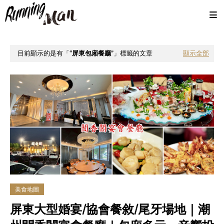
目前顯示的是有「
屏東包廂餐廳
」標籤的文章
顯示全部
美食地圖
屏東大型婚宴/協會餐敘/尾牙場地｜潮