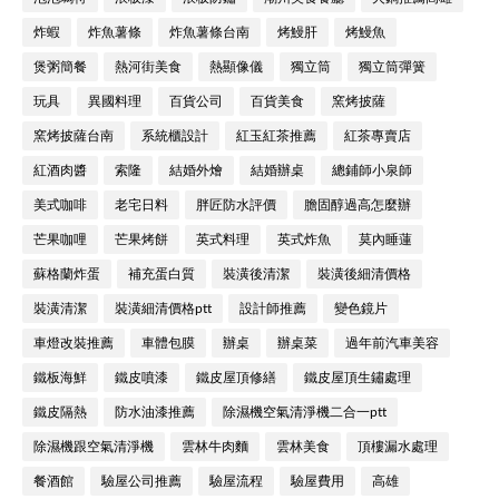
炸蝦
炸魚薯條
炸魚薯條台南
烤鰻肝
烤鰻魚
煲粥簡餐
熱河街美食
熱顯像儀
獨立筒
獨立筒彈簧
玩具
異國料理
百貨公司
百貨美食
窯烤披薩
窯烤披薩台南
系統櫃設計
紅玉紅茶推薦
紅茶專賣店
紅酒肉醬
索隆
結婚外燴
結婚辦桌
總鋪師小泉師
美式咖啡
老宅日料
胖匠防水評價
膽固醇過高怎麼辦
芒果咖哩
芒果烤餅
英式料理
英式炸魚
莫內睡蓮
蘇格蘭炸蛋
補充蛋白質
裝潢後清潔
裝潢後細清價格
裝潢清潔
裝潢細清價格ptt
設計師推薦
變色鏡片
車燈改裝推薦
車體包膜
辦桌
辦桌菜
過年前汽車美容
鐵板海鮮
鐵皮噴漆
鐵皮屋頂修繕
鐵皮屋頂生鏽處理
鐵皮隔熱
防水油漆推薦
除濕機空氣清淨機二合一ptt
除濕機跟空氣清淨機
雲林牛肉麵
雲林美食
頂樓漏水處理
餐酒館
驗屋公司推薦
驗屋流程
驗屋費用
高雄