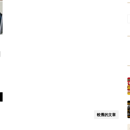
划
較舊的文章