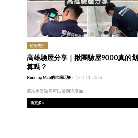
驗屋費用
高雄驗屋分享｜揪團驗屋9000真的
算嗎？
Running Man的吃喝玩樂
12月 11, 2025
原來專業驗屋可以做到這麼細！
看更多 »