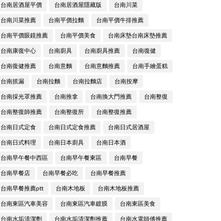
台南居酒屋平價
台南居酒屋隱藏版
台南川菜
台南川菜推薦
台南平價拉麵
台南平價牛排推薦
台南平價眼鏡推薦
台南平價美食
台南床墊台南床墊推薦
台南康復中心
台南廚具
台南廚具推薦
台南復健
台南復健推薦
台南意麵
台南意麵推薦
台南手繪蛋糕
台南抓漏
台南拉麵
台南拉麵店
台南按摩
台南採光罩推薦
台南推拿
台南換大門推薦
台南整復
台南整復師推薦
台南整復所
台南整復推薦
台南日式定食
台南日式定食推薦
台南日式居酒屋
台南日式料理
台南日本廚具
台南日本酒
台南早午餐中西區
台南早午餐東區
台南早餐
台南早餐店
台南早餐必吃
台南早餐推薦
台南早餐推薦ptt
台南木地板
台南木地板推薦
台南東區汽車美容
台南東區汽車鍍膜
台南東區美食
台南水垢清潔劑
台南水垢清潔劑推薦
台南水電師傅推薦