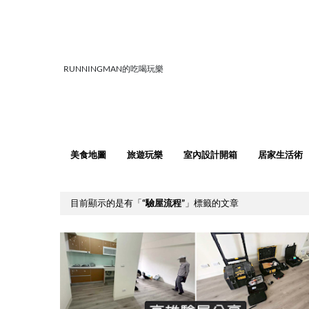
RUNNINGMAN的吃喝玩樂
美食地圖
旅遊玩樂
室內設計開箱
居家生活術
目前顯示的是有「
驗屋流程
」標籤的文章