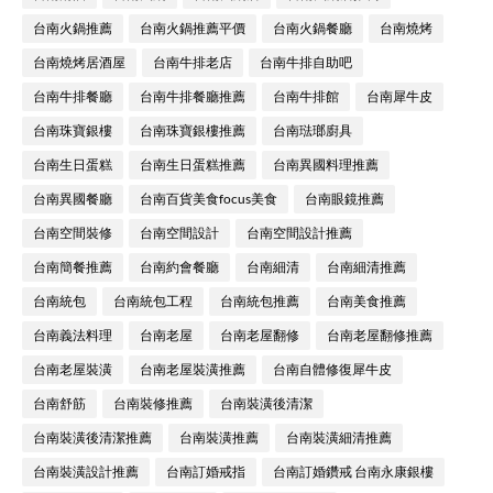
台南火鍋推薦
台南火鍋推薦平價
台南火鍋餐廳
台南燒烤
台南燒烤居酒屋
台南牛排老店
台南牛排自助吧
台南牛排餐廳
台南牛排餐廳推薦
台南牛排館
台南犀牛皮
台南珠寶銀樓
台南珠寶銀樓推薦
台南琺瑯廚具
台南生日蛋糕
台南生日蛋糕推薦
台南異國料理推薦
台南異國餐廳
台南百貨美食focus美食
台南眼鏡推薦
台南空間裝修
台南空間設計
台南空間設計推薦
台南簡餐推薦
台南約會餐廳
台南細清
台南細清推薦
台南統包
台南統包工程
台南統包推薦
台南美食推薦
台南義法料理
台南老屋
台南老屋翻修
台南老屋翻修推薦
台南老屋裝潢
台南老屋裝潢推薦
台南自體修復犀牛皮
台南舒筋
台南裝修推薦
台南裝潢後清潔
台南裝潢後清潔推薦
台南裝潢推薦
台南裝潢細清推薦
台南裝潢設計推薦
台南訂婚戒指
台南訂婚鑽戒 台南永康銀樓