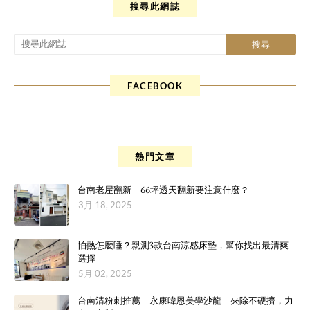
搜尋此網誌
FACEBOOK
熱門文章
台南老屋翻新｜66坪透天翻新要注意什麼？
3月 18, 2025
怕熱怎麼睡？親測3款台南涼感床墊，幫你找出最清爽
選擇
5月 02, 2025
台南清粉刺推薦｜永康暐恩美學沙龍｜夾除不硬擠，力