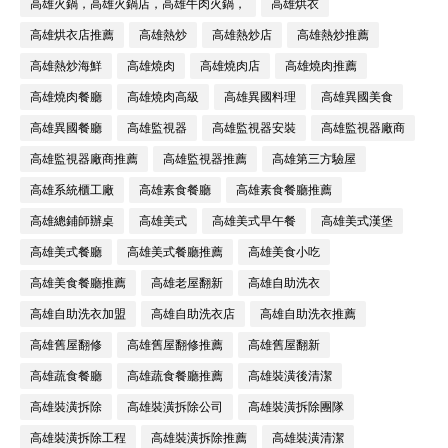
高雄火鍋，高雄火鍋店，高雄牛肉火鍋，
高雄烘衣
高雄烘衣店推薦
高雄熱炒
高雄熱炒店
高雄熱炒推薦
高雄熱炒海鮮
高雄燒肉
高雄燒肉店
高雄燒肉推薦
高雄燒肉餐廳
高雄燒肉高級
高雄異國料理
高雄異國美食
高雄異國餐廳
高雄監視器
高雄監視器安裝
高雄監視器廠商
高雄監視器廠商推薦
高雄監視器推薦
高雄第三方驗屋
高雄系統櫃工廠
高雄素食餐廳
高雄素食餐廳推薦
高雄總鋪師辦桌
高雄美式
高雄美式早午餐
高雄美式漢堡
高雄美式餐廳
高雄美式餐廳推薦
高雄美食小吃
高雄美食餐廳推薦
高雄老屋翻新
高雄自助洗衣
高雄自助洗衣加盟
高雄自助洗衣店
高雄自助洗衣推薦
高雄舊屋翻修
高雄舊屋翻修推薦
高雄舊屋翻新
高雄蔬食餐廳
高雄蔬食餐廳推薦
高雄裝潢後清潔
高雄裝潢拆除
高雄裝潢拆除公司
高雄裝潢拆除團隊
高雄裝潢拆除工程
高雄裝潢拆除推薦
高雄裝潢清潔