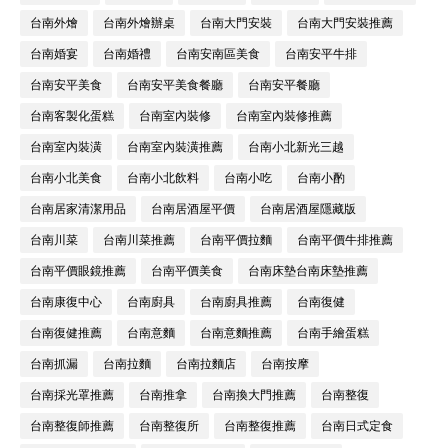
台南外燴
台南外燴辦桌
台南大門安裝
台南大門安裝推薦
台南婚宴
台南婚禮
台南安南區美食
台南安平牛排
台南安平美食
台南安平美食餐廳
台南安平餐廳
台南客製化蛋糕
台南室內裝修
台南室內裝修推薦
台南室內裝潢
台南室內裝潢推薦
台南小北新光三越
台南小北美食
台南小北飲料
台南小吃
台南小酌
台南居家清潔用品
台南居酒屋平價
台南居酒屋隱藏版
台南川菜
台南川菜推薦
台南平價拉麵
台南平價牛排推薦
台南平價眼鏡推薦
台南平價美食
台南床墊台南床墊推薦
台南康復中心
台南廚具
台南廚具推薦
台南復健
台南復健推薦
台南意麵
台南意麵推薦
台南手繪蛋糕
台南抓漏
台南拉麵
台南拉麵店
台南按摩
台南採光罩推薦
台南推拿
台南換大門推薦
台南整復
台南整復師推薦
台南整復所
台南整復推薦
台南日式定食