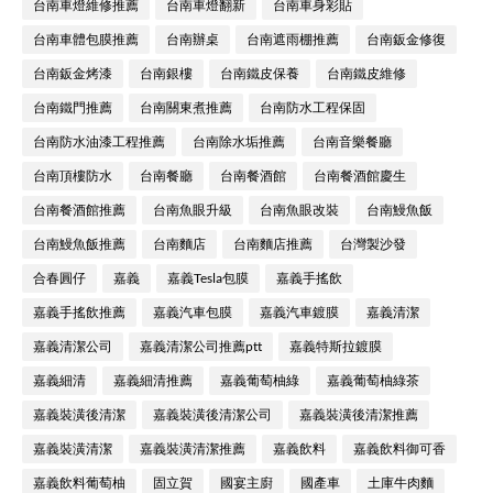
台南車燈維修推薦
台南車燈翻新
台南車身彩貼
台南車體包膜推薦
台南辦桌
台南遮雨棚推薦
台南鈑金修復
台南鈑金烤漆
台南銀樓
台南鐵皮保養
台南鐵皮維修
台南鐵門推薦
台南關東煮推薦
台南防水工程保固
台南防水油漆工程推薦
台南除水垢推薦
台南音樂餐廳
台南頂樓防水
台南餐廳
台南餐酒館
台南餐酒館慶生
台南餐酒館推薦
台南魚眼升級
台南魚眼改裝
台南鰻魚飯
台南鰻魚飯推薦
台南麵店
台南麵店推薦
台灣製沙發
合春圓仔
嘉義
嘉義Tesla包膜
嘉義手搖飲
嘉義手搖飲推薦
嘉義汽車包膜
嘉義汽車鍍膜
嘉義清潔
嘉義清潔公司
嘉義清潔公司推薦ptt
嘉義特斯拉鍍膜
嘉義細清
嘉義細清推薦
嘉義葡萄柚綠
嘉義葡萄柚綠茶
嘉義裝潢後清潔
嘉義裝潢後清潔公司
嘉義裝潢後清潔推薦
嘉義裝潢清潔
嘉義裝潢清潔推薦
嘉義飲料
嘉義飲料御可香
嘉義飲料葡萄柚
固立賀
國宴主廚
國產車
土庫牛肉麵