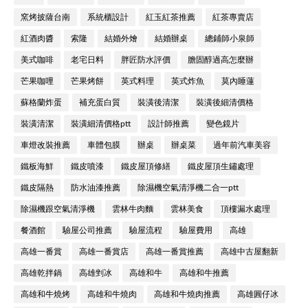
窯烤披薩台南
系統櫃設計
紅玉紅茶推薦
紅茶專賣店
紅酒肉醬
索隆
結婚外燴
結婚辦桌
總鋪師小泉師
美式咖啡
老宅日料
胖匠防水評價
膽固醇過高怎麼辦
芒果咖哩
芒果烤餅
英式料理
英式炸魚
莫內睡蓮
蘇格蘭炸蛋
補充蛋白質
裝潢後清潔
裝潢後細清價格
裝潢清潔
裝潢細清價格ptt
設計師推薦
變色鏡片
車燈改裝推薦
車體包膜
辦桌
辦桌菜
過年前汽車美容
鐵板海鮮
鐵皮噴漆
鐵皮屋頂修繕
鐵皮屋頂生鏽處理
鐵皮隔熱
防水油漆推薦
除濕機空氣清淨機二合一ptt
除濕機跟空氣清淨機
雲林牛肉麵
雲林美食
頂樓漏水處理
餐酒館
驗屋公司推薦
驗屋流程
驗屋費用
高雄
高雄一番賞
高雄一番賞店
高雄一番賞推薦
高雄中古屋翻新
高雄乾拌鍋
高雄剉冰
高雄和牛
高雄和牛推薦
高雄和牛燒烤
高雄和牛燒肉
高雄和牛燒肉推薦
高雄圓仔冰