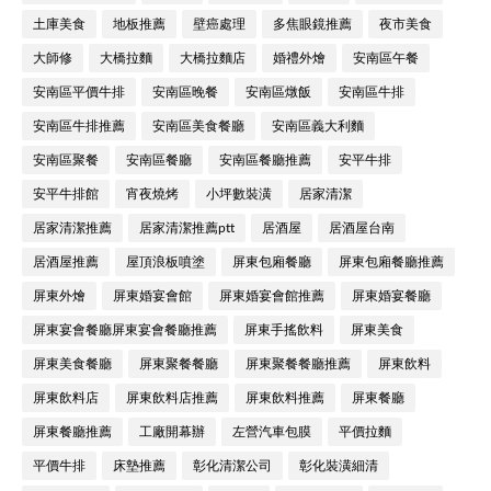
土庫美食
地板推薦
壁癌處理
多焦眼鏡推薦
夜市美食
大師修
大橋拉麵
大橋拉麵店
婚禮外燴
安南區午餐
安南區平價牛排
安南區晚餐
安南區燉飯
安南區牛排
安南區牛排推薦
安南區美食餐廳
安南區義大利麵
安南區聚餐
安南區餐廳
安南區餐廳推薦
安平牛排
安平牛排館
宵夜燒烤
小坪數裝潢
居家清潔
居家清潔推薦
居家清潔推薦ptt
居酒屋
居酒屋台南
居酒屋推薦
屋頂浪板噴塗
屏東包廂餐廳
屏東包廂餐廳推薦
屏東外燴
屏東婚宴會館
屏東婚宴會館推薦
屏東婚宴餐廳
屏東宴會餐廳屏東宴會餐廳推薦
屏東手搖飲料
屏東美食
屏東美食餐廳
屏東聚餐餐廳
屏東聚餐餐廳推薦
屏東飲料
屏東飲料店
屏東飲料店推薦
屏東飲料推薦
屏東餐廳
屏東餐廳推薦
工廠開幕辦
左營汽車包膜
平價拉麵
平價牛排
床墊推薦
彰化清潔公司
彰化裝潢細清