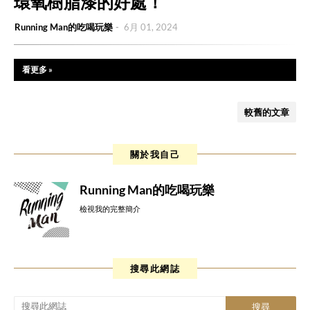
環氧樹脂漆的好處！
Running Man的吃喝玩樂
6月 01, 2024
看更多 »
較舊的文章
關於我自己
Running Man的吃喝玩樂
檢視我的完整簡介
搜尋此網誌