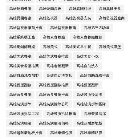
高雄燒肉餐廳
高雄燒肉高級
高雄異國料理
高雄異國美食
高雄異國餐廳
高雄監視器
高雄監視器安裝
高雄監視器廠商
高雄監視器廠商推薦
高雄監視器推薦
高雄第三方驗屋
高雄系統櫃工廠
高雄素食餐廳
高雄素食餐廳推薦
高雄總鋪師辦桌
高雄美式
高雄美式早午餐
高雄美式漢堡
高雄美式餐廳
高雄美式餐廳推薦
高雄美食小吃
高雄美食餐廳推薦
高雄老屋翻新
高雄自助洗衣
高雄自助洗衣加盟
高雄自助洗衣店
高雄自助洗衣推薦
高雄舊屋翻修
高雄舊屋翻修推薦
高雄舊屋翻新
高雄蔬食餐廳
高雄蔬食餐廳推薦
高雄裝潢後清潔
高雄裝潢拆除
高雄裝潢拆除公司
高雄裝潢拆除團隊
高雄裝潢拆除工程
高雄裝潢拆除推薦
高雄裝潢清潔
高雄裝潢細清
高雄裝潢細清價格
高雄超耐磨地板
高雄超耐磨地板推薦
高雄車體包膜
高雄車體貼膜