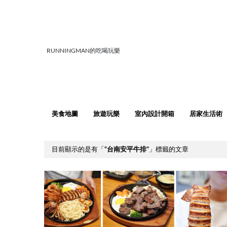
RUNNINGMAN的吃喝玩樂
美食地圖
旅遊玩樂
室內設計開箱
居家生活術
目前顯示的是有「
台南安平牛排
」標籤的文章