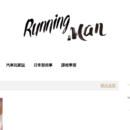
汽車玩家誌
日常那些事
課程學習
顯示全部