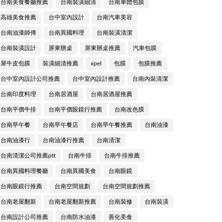
台南美食餐廳推薦
台南裝潢細清
台南車體包膜
高雄美食推薦
台中室內設計
台南汽車美容
台南油漆師傅
台南異國料理
台南裝潢清潔
台南裝潢設計
屏東辦桌
屏東辦桌推薦
汽車包膜
犀牛皮包膜
裝潢細清推薦
xpel
包膜
包膜推薦
台中室內設計公司推薦
台中室內設計推薦
台南內裝清潔
台南印度料理
台南居酒屋
台南居酒屋推薦
台南平價牛排
台南平價眼鏡行推薦
台南改色膜
台南早午餐
台南早午餐店
台南早午餐推薦
台南油漆
台南油漆行
台南油漆行推薦
台南清潔
台南清潔公司推薦ptt
台南牛排
台南牛排推薦
台南異國料理餐廳
台南異國美食
台南眼鏡
台南眼鏡行推薦
台南空間規劃
台南空間規劃推薦
台南老屋翻新
台南老屋翻新推薦
台南裝修
台南裝潢
台南設計公司推薦
台南防水油漆
善化美食