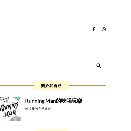
關於我自己
Running Man的吃喝玩樂
檢視我的完整簡介