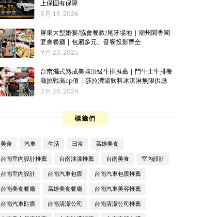
上保固有保障
5月 19, 2026
屏東大型婚宴/協會餐敘/尾牙場地｜潮州聞香閣
宴會餐廳｜包廂多元、音響投影齊全
9月 23, 2025
台南濕式熟成美國頂級牛排推薦｜鬥牛士牛排餐
廳挑戰高cp值｜莎拉濃湯飲料冰淇淋無限供應
2月 28, 2024
標籤們
美食
汽車
生活
日常
高雄美食
台南室內設計推薦
台南油漆推薦
台南美食
室內設計
台南室內設計
台南汽車包膜
台南汽車包膜推薦
台南美食餐廳
高雄美食餐廳
台南汽車美容推薦
台南汽車貼膜
台南清潔公司
台南清潔公司推薦