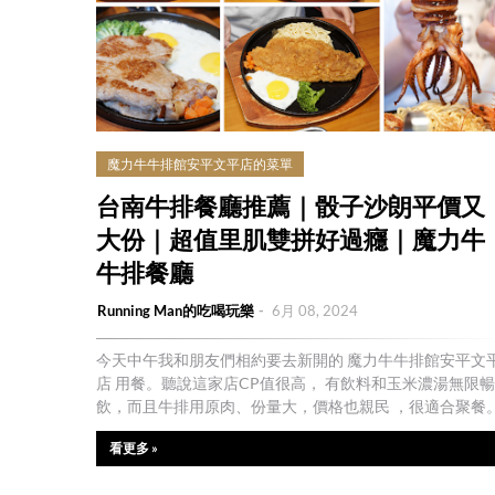
魔力牛牛排館安平文平店的菜單
台南牛排餐廳推薦｜骰子沙朗平價又
大份｜超值里肌雙拼好過癮｜魔力牛
牛排餐廳
Running Man的吃喝玩樂
6月 08, 2024
今天中午我和朋友們相約要去新開的 魔力牛牛排館安平文
店 用餐。聽說這家店CP值很高， 有飲料和玉米濃湯無限暢
飲，而且牛排用原肉、份量大，價格也親民 ，很適合聚餐
看更多 »