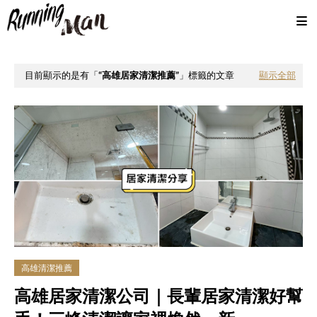
目前顯示的是有「
高雄居家清潔推薦
」標籤的文章
顯示全部
高雄清潔推薦
高雄居家清潔公司｜長輩居家清潔好幫