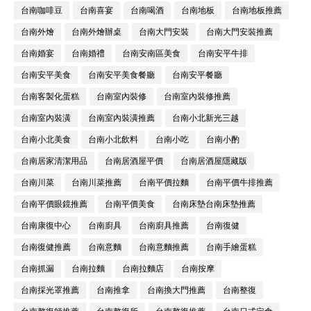
台南咖啡豆
台南喜宴
台南喝酒
台南地板
台南地板推薦
台南外燴
台南外燴辦桌
台南大門安裝
台南大門安裝推薦
台南婚宴
台南婚禮
台南安南區美食
台南安平牛排
台南安平美食
台南安平美食餐廳
台南安平餐廳
台南客製化蛋糕
台南室內裝修
台南室內裝修推薦
台南室內裝潢
台南室內裝潢推薦
台南小北新光三越
台南小北美食
台南小北飲料
台南小吃
台南小酌
台南居家清潔用品
台南居酒屋平價
台南居酒屋隱藏版
台南川菜
台南川菜推薦
台南平價拉麵
台南平價牛排推薦
台南平價眼鏡推薦
台南平價美食
台南床墊台南床墊推薦
台南康復中心
台南廚具
台南廚具推薦
台南復健
台南復健推薦
台南意麵
台南意麵推薦
台南手繪蛋糕
台南抓漏
台南拉麵
台南拉麵店
台南按摩
台南採光罩推薦
台南推拿
台南換大門推薦
台南整復