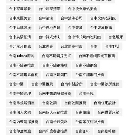
台中家庭聚餐
台中居家清潔
台中後火車站美食
台中東區美食
台中清潔
台中清潔公司
台中火鍋吃到飽
台中系統裝潢
台中自地自建
台中裝潢
台中裝潢推薦
台中裝潢細清
台中韓式烤肉
台中韓式烤肉吃到飽
台北尾牙
台北尾牙推薦
台北辦桌
台北辦桌推薦
台南
台南TPU
台南Takara廚具
台南不鏽鋼採光罩
台南不鏽鋼採光罩推薦
台南不鏽鋼推薦
台南不鏽鋼格柵
台南不鏽鋼窗
台南不鏽鋼遮雨棚
台南不鏽鋼門
台南不鏽鋼門推薦
台南中醫
台南中醫推薦
台南中醫診所
台南中醫診所推薦
台南中醫調理
台南中醫調身體推薦
台南串燒
台南串燒居酒屋
台南乾麵
台南乾麵推薦
台南住宅設計
台南個人火鍋
台南個人火鍋推薦
台南做臉
台南優質床墊
台南內裝清潔推薦
台南卡通蛋糕
台南印度料理推薦
台南印度餐廳
台南印度餐廳推薦
台南咖啡
台南咖啡廳