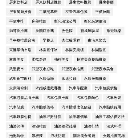
屏東飲料店
屏東飲料店推薦
屏東飲料推薦
屏東餐廳
屏東餐廳推薦
工廠開幕辦
左營汽車包膜
平價拉麵
平價牛排
床墊推薦
彰化清潔公司
彰化裝潢細清
御可香推薦
拉麵店推薦
改色膜
新成屋驗屋
旅遊玩樂
早午餐推薦台南
早餐店
杏仁酸課程
東港東隆宮
東港華僑市場
林園圓仔冰
林園安樂樓
林園湯圓
林園美食
柔軟舒適
楠梓美食
楠梓美食餐廳推薦
武聖夜市
武聖夜市必吃
武聖夜市推薦
武聖夜市美食
武聖夜市飲料
永康做臉
永康拉麵
永康拉麵推薦
永康清粉刺
求婚戒指戴哪隻
汽車修配廠
汽車包膜價格
汽車包膜品牌推薦
汽車包膜推薦
汽車包膜顏色
汽車改裝
汽車貼膜
汽車貼膜價格
汽車貼膜改色價錢
汽車貼膜費用
汽車鍍膜心得
油漆坪數計算
油漆報價單
油漆工程估價方法
油漆師傅
油漆推薦
油漆牆壁殘膠
油漆行情
法式料理
泡泡瑪特
浪板漆
浪板防鏽
潮州美食餐廳
火鍋推薦高雄