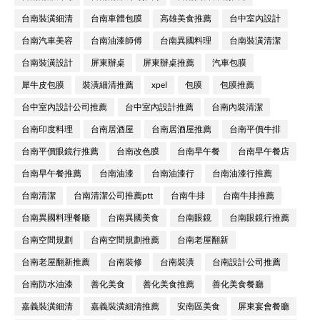
台南裝潢細清
台南車體包膜
高雄美食推薦
台中室內設計
台南汽車美容
台南油漆師傅
台南異國料理
台南裝潢清潔
台南裝潢設計
屏東辦桌
屏東辦桌推薦
汽車包膜
犀牛皮包膜
裝潢細清推薦
xpel
包膜
包膜推薦
台中室內設計公司推薦
台中室內設計推薦
台南內裝清潔
台南印度料理
台南居酒屋
台南居酒屋推薦
台南平價牛排
台南平價眼鏡行推薦
台南改色膜
台南早午餐
台南早午餐店
台南早午餐推薦
台南油漆
台南油漆行
台南油漆行推薦
台南清潔
台南清潔公司推薦ptt
台南牛排
台南牛排推薦
台南異國料理餐廳
台南異國美食
台南眼鏡
台南眼鏡行推薦
台南空間規劃
台南空間規劃推薦
台南老屋翻新
台南老屋翻新推薦
台南裝修
台南裝潢
台南設計公司推薦
台南防水油漆
善化美食
善化美食推薦
善化美食餐廳
嘉義裝潢細清
嘉義裝潢細清推薦
安南區美食
屏東宴會餐廳