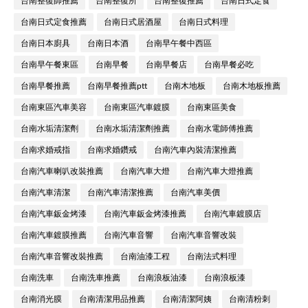
台南整復師推薦
台南整復所
台南整復推薦
台南日式定食
台南日式定食推薦
台南日式居酒屋
台南日式料理
台南日本廚具
台南日本酒
台南早午餐中西區
台南早午餐東區
台南早餐
台南早餐店
台南早餐必吃
台南早餐推薦
台南早餐推薦ptt
台南木地板
台南木地板推薦
台南東區汽車美容
台南東區汽車鍍膜
台南東區美食
台南水垢清潔劑
台南水垢清潔劑推薦
台南水電師傅推薦
台南求婚戒指
台南求婚鑽戒
台南汽車內裝清潔推薦
台南汽車喇叭改裝推薦
台南汽車大燈
台南汽車大燈推薦
台南汽車清潔
台南汽車清潔推薦
台南汽車美價
台南汽車鈑金烤漆
台南汽車鈑金烤漆推薦
台南汽車鍍膜店
台南汽車鍍膜推薦
台南汽車音響
台南汽車音響改裝
台南汽車音響改裝推薦
台南油漆工程
台南法式料理
台南洗車
台南洗車推薦
台南浪板油漆
台南浪板漆
台南消光膜
台南清潔用品推薦
台南清潔阿姨
台南清粉刺