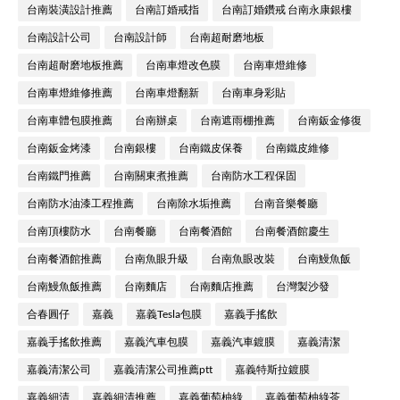
台南裝潢設計推薦
台南訂婚戒指
台南訂婚鑽戒 台南永康銀樓
台南設計公司
台南設計師
台南超耐磨地板
台南超耐磨地板推薦
台南車燈改色膜
台南車燈維修
台南車燈維修推薦
台南車燈翻新
台南車身彩貼
台南車體包膜推薦
台南辦桌
台南遮雨棚推薦
台南鈑金修復
台南鈑金烤漆
台南銀樓
台南鐵皮保養
台南鐵皮維修
台南鐵門推薦
台南關東煮推薦
台南防水工程保固
台南防水油漆工程推薦
台南除水垢推薦
台南音樂餐廳
台南頂樓防水
台南餐廳
台南餐酒館
台南餐酒館慶生
台南餐酒館推薦
台南魚眼升級
台南魚眼改裝
台南鰻魚飯
台南鰻魚飯推薦
台南麵店
台南麵店推薦
台灣製沙發
合春圓仔
嘉義
嘉義Tesla包膜
嘉義手搖飲
嘉義手搖飲推薦
嘉義汽車包膜
嘉義汽車鍍膜
嘉義清潔
嘉義清潔公司
嘉義清潔公司推薦ptt
嘉義特斯拉鍍膜
嘉義細清
嘉義細清推薦
嘉義葡萄柚綠
嘉義葡萄柚綠茶