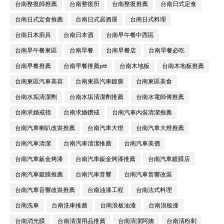
台南整復師推薦
台南整復所
台南整復推薦
台南日式定食
台南日式定食推薦
台南日式居酒屋
台南日式料理
台南日本廚具
台南日本酒
台南早午餐中西區
台南早午餐東區
台南早餐
台南早餐店
台南早餐必吃
台南早餐推薦
台南早餐推薦ptt
台南木地板
台南木地板推薦
台南東區汽車美容
台南東區汽車鍍膜
台南東區美食
台南水垢清潔劑
台南水垢清潔劑推薦
台南水電師傅推薦
台南求婚戒指
台南求婚鑽戒
台南汽車內裝清潔推薦
台南汽車喇叭改裝推薦
台南汽車大燈
台南汽車大燈推薦
台南汽車清潔
台南汽車清潔推薦
台南汽車美價
台南汽車鈑金烤漆
台南汽車鈑金烤漆推薦
台南汽車鍍膜店
台南汽車鍍膜推薦
台南汽車音響
台南汽車音響改裝
台南汽車音響改裝推薦
台南油漆工程
台南法式料理
台南洗車
台南洗車推薦
台南浪板油漆
台南浪板漆
台南消光膜
台南清潔用品推薦
台南清潔阿姨
台南清粉刺