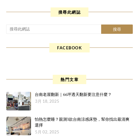
搜尋此網誌
FACEBOOK
熱門文章
台南老屋翻新｜66坪透天翻新要注意什麼？
3月 18, 2025
怕熱怎麼睡？親測3款台南涼感床墊，幫你找出最清爽
選擇
5月 02, 2025