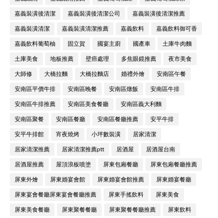
嘉義裝潢後清潔
嘉義裝潢後清潔公司
嘉義裝潢後清潔推薦
嘉義裝潢清潔
嘉義裝潢清潔推薦
嘉義飲料
嘉義飲料御可香
嘉義飲料葡萄柚
固立賀
國宴主廚
國產車
土庫牛肉麵
土庫美食
地板推薦
壁癌處理
多焦眼鏡推薦
夜市美食
大師修
大橋拉麵
大橋拉麵店
婚禮外燴
安南區午餐
安南區平價牛排
安南區晚餐
安南區燉飯
安南區牛排
安南區牛排推薦
安南區美食餐廳
安南區義大利麵
安南區聚餐
安南區餐廳
安南區餐廳推薦
安平牛排
安平牛排館
宵夜燒烤
小坪數裝潢
居家清潔
居家清潔推薦
居家清潔推薦ptt
居酒屋
居酒屋台南
居酒屋推薦
屋頂浪板噴塗
屏東包廂餐廳
屏東包廂餐廳推薦
屏東外燴
屏東婚宴會館
屏東婚宴會館推薦
屏東婚宴餐廳
屏東宴會餐廳屏東宴會餐廳推薦
屏東手搖飲料
屏東美食
屏東美食餐廳
屏東聚餐餐廳
屏東聚餐餐廳推薦
屏東飲料