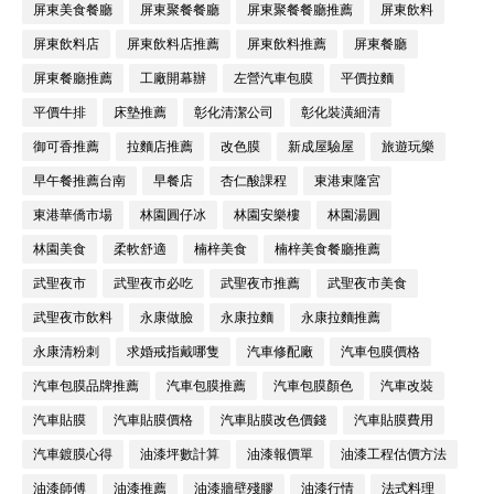
屏東美食餐廳
屏東聚餐餐廳
屏東聚餐餐廳推薦
屏東飲料
屏東飲料店
屏東飲料店推薦
屏東飲料推薦
屏東餐廳
屏東餐廳推薦
工廠開幕辦
左營汽車包膜
平價拉麵
平價牛排
床墊推薦
彰化清潔公司
彰化裝潢細清
御可香推薦
拉麵店推薦
改色膜
新成屋驗屋
旅遊玩樂
早午餐推薦台南
早餐店
杏仁酸課程
東港東隆宮
東港華僑市場
林園圓仔冰
林園安樂樓
林園湯圓
林園美食
柔軟舒適
楠梓美食
楠梓美食餐廳推薦
武聖夜市
武聖夜市必吃
武聖夜市推薦
武聖夜市美食
武聖夜市飲料
永康做臉
永康拉麵
永康拉麵推薦
永康清粉刺
求婚戒指戴哪隻
汽車修配廠
汽車包膜價格
汽車包膜品牌推薦
汽車包膜推薦
汽車包膜顏色
汽車改裝
汽車貼膜
汽車貼膜價格
汽車貼膜改色價錢
汽車貼膜費用
汽車鍍膜心得
油漆坪數計算
油漆報價單
油漆工程估價方法
油漆師傅
油漆推薦
油漆牆壁殘膠
油漆行情
法式料理