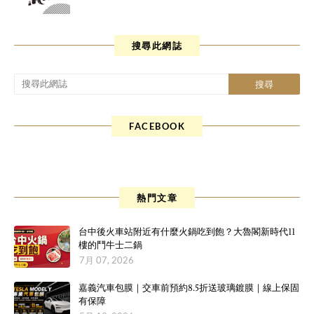
搜尋此網誌
FACEBOOK
熱門文章
台中後火車站附近有什麼火鍋吃到飽？大魯閣新時代11
樓的鬥牛士二鍋
7月 07, 2026
嘉義汽車包膜｜交車前預約8.5折送玻璃鍍膜｜線上保固
有保障