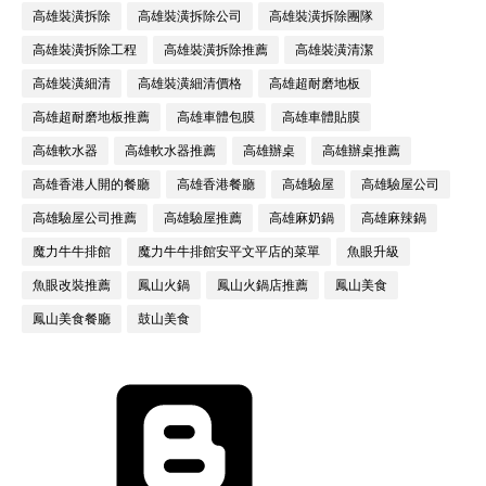
高雄裝潢拆除
高雄裝潢拆除公司
高雄裝潢拆除團隊
高雄裝潢拆除工程
高雄裝潢拆除推薦
高雄裝潢清潔
高雄裝潢細清
高雄裝潢細清價格
高雄超耐磨地板
高雄超耐磨地板推薦
高雄車體包膜
高雄車體貼膜
高雄軟水器
高雄軟水器推薦
高雄辦桌
高雄辦桌推薦
高雄香港人開的餐廳
高雄香港餐廳
高雄驗屋
高雄驗屋公司
高雄驗屋公司推薦
高雄驗屋推薦
高雄麻奶鍋
高雄麻辣鍋
魔力牛牛排館
魔力牛牛排館安平文平店的菜單
魚眼升級
魚眼改裝推薦
鳳山火鍋
鳳山火鍋店推薦
鳳山美食
鳳山美食餐廳
鼓山美食