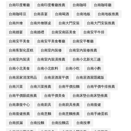
台南印度餐廳
台南印度餐廳推薦
台南咖啡
台南咖啡廳
台南咖啡豆
台南喜宴
台南喝酒
台南地板
台南地板推薦
台南外燴
台南外燴辦桌
台南大門安裝
台南大門安裝推薦
台南婚宴
台南婚禮
台南安南區美食
台南安平牛排
台南安平美食
台南安平美食餐廳
台南安平餐廳
台南客製化蛋糕
台南室內裝修
台南室內裝修推薦
台南室內裝潢
台南室內裝潢推薦
台南小北新光三越
台南小北美食
台南小北飲料
台南小吃
台南小酌
台南居家清潔用品
台南居酒屋平價
台南居酒屋隱藏版
台南川菜
台南川菜推薦
台南平價拉麵
台南平價牛排推薦
台南平價眼鏡推薦
台南平價美食
台南床墊台南床墊推薦
台南康復中心
台南廚具
台南廚具推薦
台南復健
台南復健推薦
台南意麵
台南意麵推薦
台南手繪蛋糕
台南抓漏
台南拉麵
台南拉麵店
台南按摩