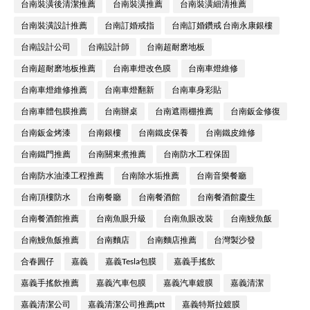
台南裝潢後清潔推薦
台南裝潢推薦
台南裝潢細清推薦
台南裝潢設計推薦
台南訂婚戒指
台南訂婚鑽戒 台南永康銀樓
台南設計公司
台南設計師
台南超耐磨地板
台南超耐磨地板推薦
台南車燈改色膜
台南車燈維修
台南車燈維修推薦
台南車燈翻新
台南車身彩貼
台南車體包膜推薦
台南辦桌
台南遮雨棚推薦
台南鈑金修復
台南鈑金烤漆
台南銀樓
台南鐵皮保養
台南鐵皮維修
台南鐵門推薦
台南關東煮推薦
台南防水工程保固
台南防水油漆工程推薦
台南除水垢推薦
台南音樂餐廳
台南頂樓防水
台南餐廳
台南餐酒館
台南餐酒館慶生
台南餐酒館推薦
台南魚眼升級
台南魚眼改裝
台南鰻魚飯
台南鰻魚飯推薦
台南麵店
台南麵店推薦
台灣製沙發
合春圓仔
嘉義
嘉義Tesla包膜
嘉義手搖飲
嘉義手搖飲推薦
嘉義汽車包膜
嘉義汽車鍍膜
嘉義清潔
嘉義清潔公司
嘉義清潔公司推薦ptt
嘉義特斯拉鍍膜