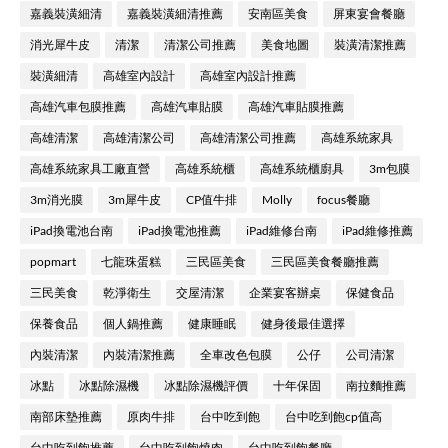
嘉義裝潢細清
嘉義裝潢細清推薦
安南區美食
屏東宴會餐廳
消光犀牛皮
清潔
清潔公司推薦
美食地圖
裝潢清潔推薦
裝潢細清
高雄室內設計
高雄室內設計推薦
高雄汽車包膜推薦
高雄汽車貼膜
高雄汽車貼膜推薦
高雄清潔
高雄清潔公司
高雄清潔公司推薦
高雄系統家具
高雄系統家具工廠直營
高雄系統櫃
高雄系統櫃廚具
3m包膜
3m消光膜
3m犀牛皮
CP值牛排
Molly
focus餐廳
iPad換電池台南
iPad換電池推薦
iPad維修台南
iPad維修推薦
popmart
七龍珠蛋糕
三民區美食
三民區美食餐廳推薦
三民美食
乾淨衛生
交屋清潔
企業宴客辦桌
保健食品
保養食品
個人鍋推薦
健康睡眠
健身後最佳選擇
內裝清潔
內裝清潔推薦
全車改色包膜
公仔
公司清潔
冰點
冰點除濕機
冰點除濕機評價
十年保固
南拉麵推薦
南部床墊推薦
原肉牛排
台中吃到飽
台中吃到飽cp值高
台中吃到飽推薦
台中吃到飽燒肉
台中吃到飽餐廳