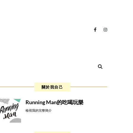
關於我自己
Running Man的吃喝玩樂
檢視我的完整簡介