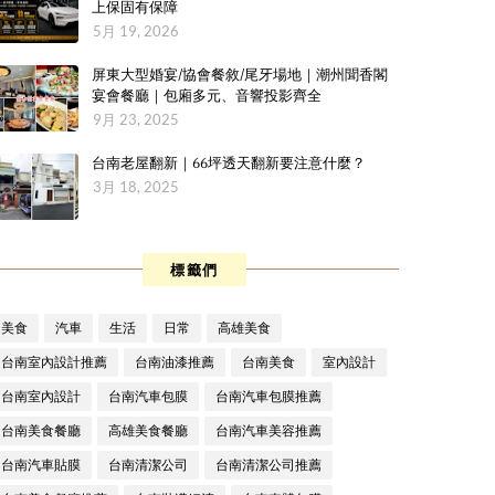
上保固有保障
5月 19, 2026
屏東大型婚宴/協會餐敘/尾牙場地｜潮州聞香閣
宴會餐廳｜包廂多元、音響投影齊全
9月 23, 2025
台南老屋翻新｜66坪透天翻新要注意什麼？
3月 18, 2025
標籤們
美食
汽車
生活
日常
高雄美食
台南室內設計推薦
台南油漆推薦
台南美食
室內設計
台南室內設計
台南汽車包膜
台南汽車包膜推薦
台南美食餐廳
高雄美食餐廳
台南汽車美容推薦
台南汽車貼膜
台南清潔公司
台南清潔公司推薦