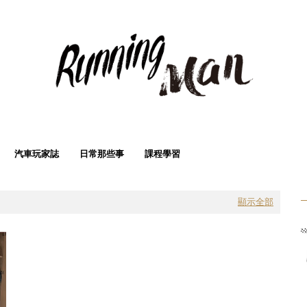
汽車玩家誌
日常那些事
課程學習
顯示全部