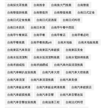
台南採光罩推薦
台南推拿
台南換大門推薦
台南整復
台南整復師推薦
台南整復所
台南整復推薦
台南日式定食
台南日式定食推薦
台南日式居酒屋
台南日式料理
台南日本廚具
台南日本酒
台南早午餐中西區
台南早午餐東區
台南早餐
台南早餐店
台南早餐必吃
台南早餐推薦
台南早餐推薦ptt
台南木地板
台南木地板推薦
台南東區汽車美容
台南東區汽車鍍膜
台南東區美食
台南水垢清潔劑
台南水垢清潔劑推薦
台南水電師傅推薦
台南求婚戒指
台南求婚鑽戒
台南汽車內裝清潔推薦
台南汽車喇叭改裝推薦
台南汽車大燈
台南汽車大燈推薦
台南汽車清潔
台南汽車清潔推薦
台南汽車美價
台南汽車鈑金烤漆
台南汽車鈑金烤漆推薦
台南汽車鍍膜店
台南汽車鍍膜推薦
台南汽車音響
台南汽車音響改裝
台南汽車音響改裝推薦
台南油漆工程
台南法式料理