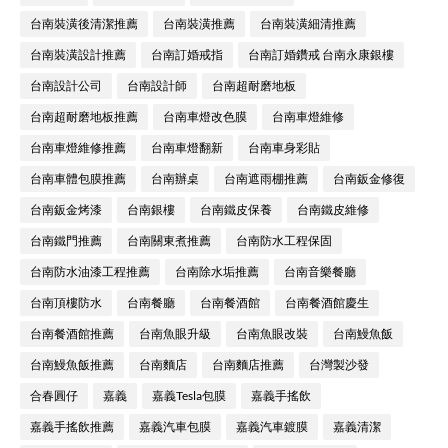
台南裝潢後清潔推薦
台南裝潢推薦
台南裝潢細清推薦
台南裝潢設計推薦
台南訂婚戒指
台南訂婚鑽戒 台南永康銀樓
台南設計公司
台南設計師
台南超耐磨地板
台南超耐磨地板推薦
台南車燈改色膜
台南車燈維修
台南車燈維修推薦
台南車燈翻新
台南車身彩貼
台南車體包膜推薦
台南辦桌
台南遮雨棚推薦
台南鈑金修復
台南鈑金烤漆
台南銀樓
台南鐵皮保養
台南鐵皮維修
台南鐵門推薦
台南關東煮推薦
台南防水工程保固
台南防水油漆工程推薦
台南除水垢推薦
台南音樂餐廳
台南頂樓防水
台南餐廳
台南餐酒館
台南餐酒館慶生
台南餐酒館推薦
台南魚眼升級
台南魚眼改裝
台南鰻魚飯
台南鰻魚飯推薦
台南麵店
台南麵店推薦
台灣製沙發
合春圓仔
嘉義
嘉義Tesla包膜
嘉義手搖飲
嘉義手搖飲推薦
嘉義汽車包膜
嘉義汽車鍍膜
嘉義清潔