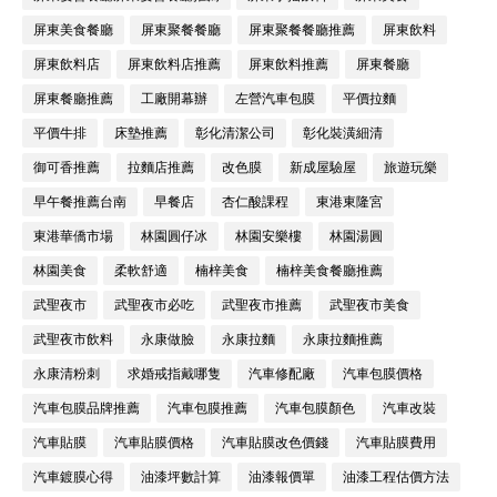
屏東美食餐廳
屏東聚餐餐廳
屏東聚餐餐廳推薦
屏東飲料
屏東飲料店
屏東飲料店推薦
屏東飲料推薦
屏東餐廳
屏東餐廳推薦
工廠開幕辦
左營汽車包膜
平價拉麵
平價牛排
床墊推薦
彰化清潔公司
彰化裝潢細清
御可香推薦
拉麵店推薦
改色膜
新成屋驗屋
旅遊玩樂
早午餐推薦台南
早餐店
杏仁酸課程
東港東隆宮
東港華僑市場
林園圓仔冰
林園安樂樓
林園湯圓
林園美食
柔軟舒適
楠梓美食
楠梓美食餐廳推薦
武聖夜市
武聖夜市必吃
武聖夜市推薦
武聖夜市美食
武聖夜市飲料
永康做臉
永康拉麵
永康拉麵推薦
永康清粉刺
求婚戒指戴哪隻
汽車修配廠
汽車包膜價格
汽車包膜品牌推薦
汽車包膜推薦
汽車包膜顏色
汽車改裝
汽車貼膜
汽車貼膜價格
汽車貼膜改色價錢
汽車貼膜費用
汽車鍍膜心得
油漆坪數計算
油漆報價單
油漆工程估價方法