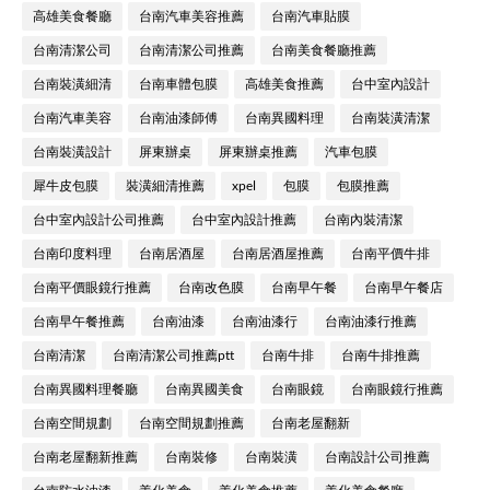
高雄美食餐廳
台南汽車美容推薦
台南汽車貼膜
台南清潔公司
台南清潔公司推薦
台南美食餐廳推薦
台南裝潢細清
台南車體包膜
高雄美食推薦
台中室內設計
台南汽車美容
台南油漆師傅
台南異國料理
台南裝潢清潔
台南裝潢設計
屏東辦桌
屏東辦桌推薦
汽車包膜
犀牛皮包膜
裝潢細清推薦
xpel
包膜
包膜推薦
台中室內設計公司推薦
台中室內設計推薦
台南內裝清潔
台南印度料理
台南居酒屋
台南居酒屋推薦
台南平價牛排
台南平價眼鏡行推薦
台南改色膜
台南早午餐
台南早午餐店
台南早午餐推薦
台南油漆
台南油漆行
台南油漆行推薦
台南清潔
台南清潔公司推薦ptt
台南牛排
台南牛排推薦
台南異國料理餐廳
台南異國美食
台南眼鏡
台南眼鏡行推薦
台南空間規劃
台南空間規劃推薦
台南老屋翻新
台南老屋翻新推薦
台南裝修
台南裝潢
台南設計公司推薦