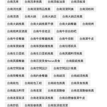
台南洗車
台南洗車推薦
台南浪板油漆
台南浪板漆
台南消光膜
台南清潔用品推薦
台南清潔阿姨
台南清粉刺
台南清酒
台南火鍋
台南火鍋店
台南火鍋店推薦
台南火鍋推薦
台南火鍋推薦平價
台南火鍋餐廳
台南燒烤
台南燒烤居酒屋
台南牛排老店
台南牛排自助吧
台南牛排餐廳
台南牛排餐廳推薦
台南牛排館
台南犀牛皮
台南珠寶銀樓
台南珠寶銀樓推薦
台南琺瑯廚具
台南生日蛋糕
台南生日蛋糕推薦
台南異國料理推薦
台南異國餐廳
台南百貨美食focus美食
台南眼鏡推薦
台南空間裝修
台南空間設計
台南空間設計推薦
台南簡餐推薦
台南約會餐廳
台南細清
台南細清推薦
台南統包
台南統包工程
台南統包推薦
台南美食推薦
台南義法料理
台南老屋
台南老屋翻修
台南老屋翻修推薦
台南老屋裝潢
台南老屋裝潢推薦
台南自體修復犀牛皮
台南舒筋
台南裝修推薦
台南裝潢後清潔