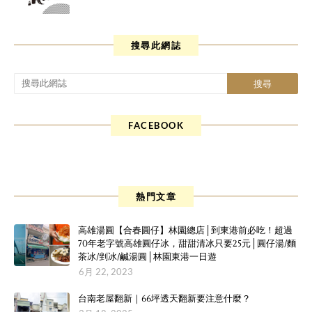
搜尋此網誌
FACEBOOK
熱門文章
高雄湯圓【合春圓仔】林園總店│到東港前必吃！超過
70年老字號高雄圓仔冰，甜甜清冰只要25元│圓仔湯/麵
茶冰/剉冰/鹹湯圓│林園東港一日遊
6月 22, 2023
台南老屋翻新｜66坪透天翻新要注意什麼？