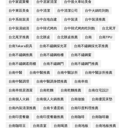
台中家庭聚餐
台中居家清潔
台中後火車站美食
台中東區美食
台中清潔
台中清潔公司
台中火鍋吃到飽
台中系統裝潢
台中自地自建
台中裝潢
台中裝潢推薦
台中裝潢細清
台中韓式烤肉
台中韓式烤肉吃到飽
台北尾牙
台北尾牙推薦
台北辦桌
台北辦桌推薦
台南
台南TPU
台南Takara廚具
台南不鏽鋼採光罩
台南不鏽鋼採光罩推薦
台南不鏽鋼推薦
台南不鏽鋼格柵
台南不鏽鋼窗
台南不鏽鋼遮雨棚
台南不鏽鋼門
台南不鏽鋼門推薦
台南中醫
台南中醫推薦
台南中醫診所
台南中醫診所推薦
台南中醫調理
台南中醫調身體推薦
台南串燒
台南串燒居酒屋
台南乾麵
台南乾麵推薦
台南住宅設計
台南個人火鍋
台南個人火鍋推薦
台南做臉
台南優質床墊
台南內裝清潔推薦
台南卡通蛋糕
台南印度料理推薦
台南印度餐廳
台南印度餐廳推薦
台南咖啡
台南咖啡廳
台南咖啡豆
台南喜宴
台南喝酒
台南地板
台南地板推薦