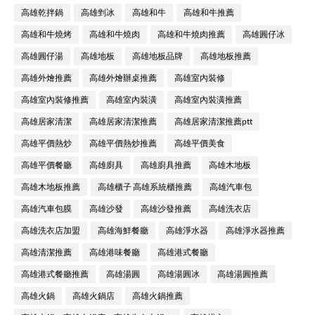
高雄乾拌鍋
高雄剉冰
高雄和牛
高雄和牛推薦
高雄和牛燒烤
高雄和牛燒肉
高雄和牛燒肉推薦
高雄圓仔冰
高雄圓仔湯
高雄地板
高雄地板品牌
高雄地板推薦
高雄外燴推薦
高雄外燴辦桌推薦
高雄室內裝修
高雄室內裝修推薦
高雄室內裝潢
高雄室內裝潢推薦
高雄居家清潔
高雄居家清潔推薦
高雄居家清潔推薦ptt
高雄平價熱炒
高雄平價熱炒推薦
高雄平價美食
高雄平價餐廳
高雄廚具
高雄廚具推薦
高雄木地板
高雄木地板推薦
高雄櫃子 高雄系統櫃推薦
高雄汽車包
高雄汽車包膜
高雄沙發
高雄沙發推薦
高雄洗衣店
高雄洗衣店加盟
高雄海鮮餐廳
高雄淨水器
高雄淨水器推薦
高雄清潔推薦
高雄港味餐廳
高雄港式餐廳
高雄港式餐廳推薦
高雄湯圓
高雄湯圓冰
高雄湯圓推薦
高雄火鍋
高雄火鍋店
高雄火鍋推薦