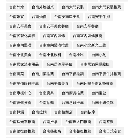
台南外燴
台南外燴辦桌
台南大門安裝
台南大門安裝推薦
台南婚宴
台南婚禮
台南安南區美食
台南安平牛排
台南安平美食
台南安平美食餐廳
台南安平餐廳
台南客製化蛋糕
台南室內裝修
台南室內裝修推薦
台南室內裝潢
台南室內裝潢推薦
台南小北新光三越
台南小北美食
台南小北飲料
台南小吃
台南小酌
台南居家清潔用品
台南居酒屋平價
台南居酒屋隱藏版
台南川菜
台南川菜推薦
台南平價拉麵
台南平價牛排推薦
台南平價眼鏡推薦
台南平價美食
台南床墊台南床墊推薦
台南康復中心
台南廚具
台南廚具推薦
台南復健
台南復健推薦
台南意麵
台南意麵推薦
台南手繪蛋糕
台南抓漏
台南拉麵
台南拉麵店
台南按摩
台南採光罩推薦
台南推拿
台南換大門推薦
台南整復
台南整復師推薦
台南整復所
台南整復推薦
台南日式定食