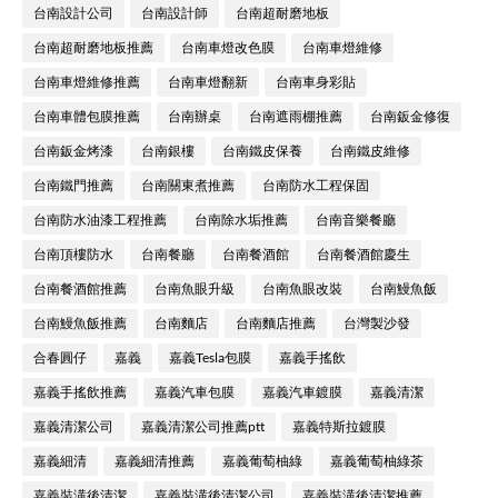
台南設計公司
台南設計師
台南超耐磨地板
台南超耐磨地板推薦
台南車燈改色膜
台南車燈維修
台南車燈維修推薦
台南車燈翻新
台南車身彩貼
台南車體包膜推薦
台南辦桌
台南遮雨棚推薦
台南鈑金修復
台南鈑金烤漆
台南銀樓
台南鐵皮保養
台南鐵皮維修
台南鐵門推薦
台南關東煮推薦
台南防水工程保固
台南防水油漆工程推薦
台南除水垢推薦
台南音樂餐廳
台南頂樓防水
台南餐廳
台南餐酒館
台南餐酒館慶生
台南餐酒館推薦
台南魚眼升級
台南魚眼改裝
台南鰻魚飯
台南鰻魚飯推薦
台南麵店
台南麵店推薦
台灣製沙發
合春圓仔
嘉義
嘉義Tesla包膜
嘉義手搖飲
嘉義手搖飲推薦
嘉義汽車包膜
嘉義汽車鍍膜
嘉義清潔
嘉義清潔公司
嘉義清潔公司推薦ptt
嘉義特斯拉鍍膜
嘉義細清
嘉義細清推薦
嘉義葡萄柚綠
嘉義葡萄柚綠茶
嘉義裝潢後清潔
嘉義裝潢後清潔公司
嘉義裝潢後清潔推薦