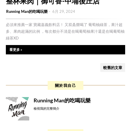
整杯果肉｜御可香-中埔後庄店
Running Man的吃喝玩樂
6月 29, 2024
必須來推薦一家 寶藏嘉義飲料店！ 又双叒叕喝了 葡萄柚綠茶，果汁超
多、果肉超滿的比例 ，每次都分不清是在喝葡萄柚果汁還是在喝葡萄柚
綠茶XD
看更多 »
較舊的文章
關於我自己
Running Man的吃喝玩樂
檢視我的完整簡介