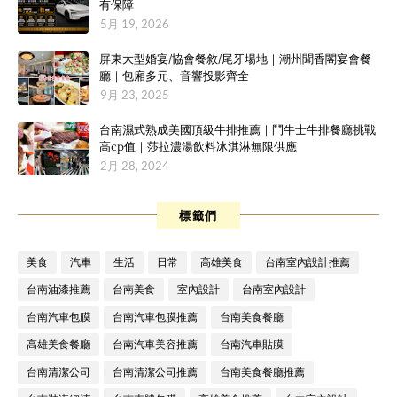
有保障
5月 19, 2026
屏東大型婚宴/協會餐敘/尾牙場地｜潮州聞香閣宴會餐
廳｜包廂多元、音響投影齊全
9月 23, 2025
台南濕式熟成美國頂級牛排推薦｜鬥牛士牛排餐廳挑戰
高cp值｜莎拉濃湯飲料冰淇淋無限供應
2月 28, 2024
標籤們
美食
汽車
生活
日常
高雄美食
台南室內設計推薦
台南油漆推薦
台南美食
室內設計
台南室內設計
台南汽車包膜
台南汽車包膜推薦
台南美食餐廳
高雄美食餐廳
台南汽車美容推薦
台南汽車貼膜
台南清潔公司
台南清潔公司推薦
台南美食餐廳推薦