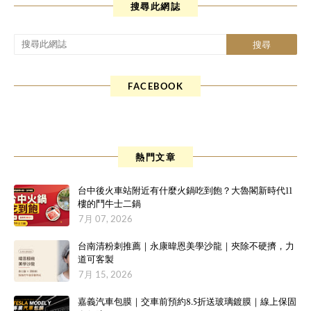
搜尋此網誌
FACEBOOK
熱門文章
台中後火車站附近有什麼火鍋吃到飽？大魯閣新時代11
樓的鬥牛士二鍋
7月 07, 2026
台南清粉刺推薦｜永康暐恩美學沙龍｜夾除不硬擠，力
道可客製
7月 15, 2026
嘉義汽車包膜｜交車前預約8.5折送玻璃鍍膜｜線上保固