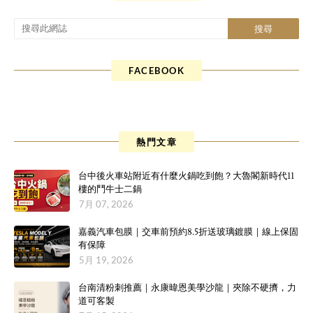
FACEBOOK
熱門文章
台中後火車站附近有什麼火鍋吃到飽？大魯閣新時代11
樓的鬥牛士二鍋
7月 07, 2026
嘉義汽車包膜｜交車前預約8.5折送玻璃鍍膜｜線上保固
有保障
5月 19, 2026
台南清粉刺推薦｜永康暐恩美學沙龍｜夾除不硬擠，力
道可客製