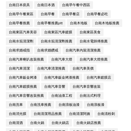
台南日本廚具
台南日本酒
台南早午餐中西區
台南早午餐東區
台南早餐
台南早餐店
台南早餐必吃
台南早餐推薦
台南早餐推薦ptt
台南木地板
台南木地板推薦
台南東區汽車美容
台南東區汽車鍍膜
台南東區美食
台南水垢清潔劑
台南水垢清潔劑推薦
台南水電師傅推薦
台南求婚戒指
台南求婚鑽戒
台南汽車內裝清潔推薦
台南汽車喇叭改裝推薦
台南汽車大燈
台南汽車大燈推薦
台南汽車清潔
台南汽車清潔推薦
台南汽車美價
台南汽車鈑金烤漆
台南汽車鈑金烤漆推薦
台南汽車鍍膜店
台南汽車鍍膜推薦
台南汽車音響
台南汽車音響改裝
台南汽車音響改裝推薦
台南油漆工程
台南法式料理
台南洗車
台南洗車推薦
台南浪板油漆
台南浪板漆
台南消光膜
台南清潔用品推薦
台南清潔阿姨
台南清粉刺
台南清酒
台南火鍋
台南火鍋店
台南火鍋店推薦