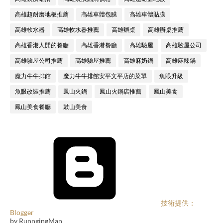
高雄超耐磨地板推薦
高雄車體包膜
高雄車體貼膜
高雄軟水器
高雄軟水器推薦
高雄辦桌
高雄辦桌推薦
高雄香港人開的餐廳
高雄香港餐廳
高雄驗屋
高雄驗屋公司
高雄驗屋公司推薦
高雄驗屋推薦
高雄麻奶鍋
高雄麻辣鍋
魔力牛牛排館
魔力牛牛排館安平文平店的菜單
魚眼升級
魚眼改裝推薦
鳳山火鍋
鳳山火鍋店推薦
鳳山美食
鳳山美食餐廳
鼓山美食
技術提供：
Blogger
by RunngingMan