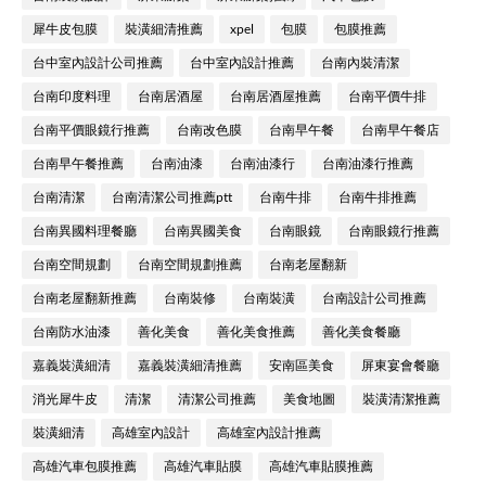
犀牛皮包膜
裝潢細清推薦
xpel
包膜
包膜推薦
台中室內設計公司推薦
台中室內設計推薦
台南內裝清潔
台南印度料理
台南居酒屋
台南居酒屋推薦
台南平價牛排
台南平價眼鏡行推薦
台南改色膜
台南早午餐
台南早午餐店
台南早午餐推薦
台南油漆
台南油漆行
台南油漆行推薦
台南清潔
台南清潔公司推薦ptt
台南牛排
台南牛排推薦
台南異國料理餐廳
台南異國美食
台南眼鏡
台南眼鏡行推薦
台南空間規劃
台南空間規劃推薦
台南老屋翻新
台南老屋翻新推薦
台南裝修
台南裝潢
台南設計公司推薦
台南防水油漆
善化美食
善化美食推薦
善化美食餐廳
嘉義裝潢細清
嘉義裝潢細清推薦
安南區美食
屏東宴會餐廳
消光犀牛皮
清潔
清潔公司推薦
美食地圖
裝潢清潔推薦
裝潢細清
高雄室內設計
高雄室內設計推薦
高雄汽車包膜推薦
高雄汽車貼膜
高雄汽車貼膜推薦