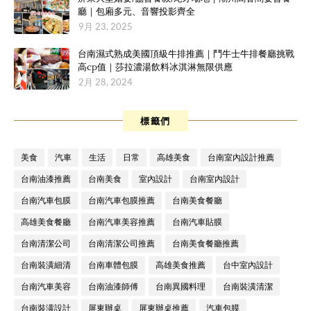
廳｜包廂多元、音響投影齊全
9月 23, 2025
台南濕式熟成美國頂級牛排推薦｜鬥牛士牛排餐廳挑戰
高cp值｜莎拉濃湯飲料冰淇淋無限供應
2月 28, 2024
標籤們
美食
汽車
生活
日常
高雄美食
台南室內設計推薦
台南油漆推薦
台南美食
室內設計
台南室內設計
台南汽車包膜
台南汽車包膜推薦
台南美食餐廳
高雄美食餐廳
台南汽車美容推薦
台南汽車貼膜
台南清潔公司
台南清潔公司推薦
台南美食餐廳推薦
台南裝潢細清
台南車體包膜
高雄美食推薦
台中室內設計
台南汽車美容
台南油漆師傅
台南異國料理
台南裝潢清潔
台南裝潢設計
屏東辦桌
屏東辦桌推薦
汽車包膜