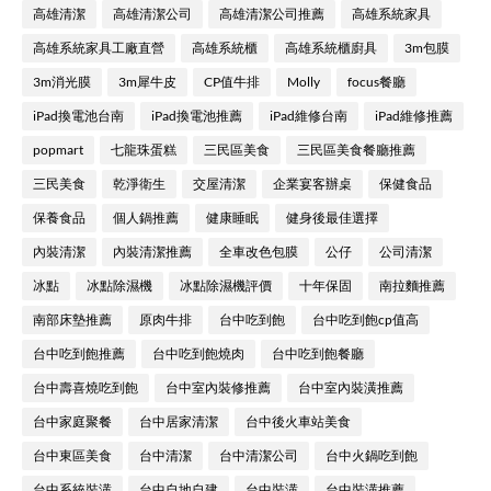
高雄清潔
高雄清潔公司
高雄清潔公司推薦
高雄系統家具
高雄系統家具工廠直營
高雄系統櫃
高雄系統櫃廚具
3m包膜
3m消光膜
3m犀牛皮
CP值牛排
Molly
focus餐廳
iPad換電池台南
iPad換電池推薦
iPad維修台南
iPad維修推薦
popmart
七龍珠蛋糕
三民區美食
三民區美食餐廳推薦
三民美食
乾淨衛生
交屋清潔
企業宴客辦桌
保健食品
保養食品
個人鍋推薦
健康睡眠
健身後最佳選擇
內裝清潔
內裝清潔推薦
全車改色包膜
公仔
公司清潔
冰點
冰點除濕機
冰點除濕機評價
十年保固
南拉麵推薦
南部床墊推薦
原肉牛排
台中吃到飽
台中吃到飽cp值高
台中吃到飽推薦
台中吃到飽燒肉
台中吃到飽餐廳
台中壽喜燒吃到飽
台中室內裝修推薦
台中室內裝潢推薦
台中家庭聚餐
台中居家清潔
台中後火車站美食
台中東區美食
台中清潔
台中清潔公司
台中火鍋吃到飽
台中系統裝潢
台中自地自建
台中裝潢
台中裝潢推薦