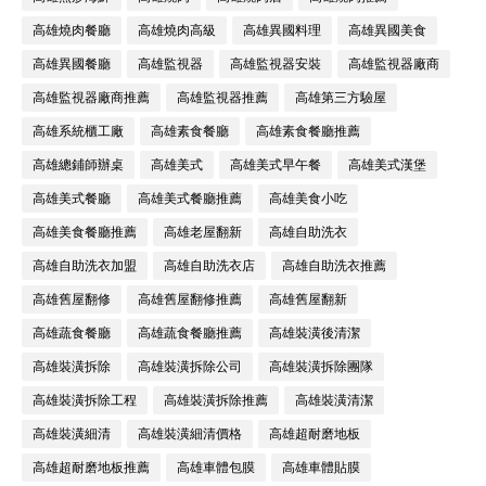
高雄燒肉餐廳
高雄燒肉高級
高雄異國料理
高雄異國美食
高雄異國餐廳
高雄監視器
高雄監視器安裝
高雄監視器廠商
高雄監視器廠商推薦
高雄監視器推薦
高雄第三方驗屋
高雄系統櫃工廠
高雄素食餐廳
高雄素食餐廳推薦
高雄總鋪師辦桌
高雄美式
高雄美式早午餐
高雄美式漢堡
高雄美式餐廳
高雄美式餐廳推薦
高雄美食小吃
高雄美食餐廳推薦
高雄老屋翻新
高雄自助洗衣
高雄自助洗衣加盟
高雄自助洗衣店
高雄自助洗衣推薦
高雄舊屋翻修
高雄舊屋翻修推薦
高雄舊屋翻新
高雄蔬食餐廳
高雄蔬食餐廳推薦
高雄裝潢後清潔
高雄裝潢拆除
高雄裝潢拆除公司
高雄裝潢拆除團隊
高雄裝潢拆除工程
高雄裝潢拆除推薦
高雄裝潢清潔
高雄裝潢細清
高雄裝潢細清價格
高雄超耐磨地板
高雄超耐磨地板推薦
高雄車體包膜
高雄車體貼膜