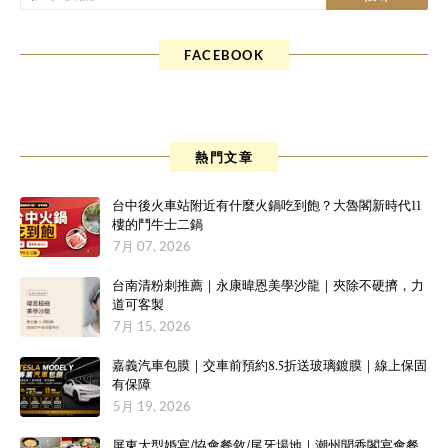
FACEBOOK
熱門文章
台中後火車站附近有什麼火鍋吃到飽？大魯閣新時代11
樓的鬥牛士二鍋
7月 07, 2026
台南清粉刺推薦｜永康暐恩美學沙龍｜夾除不硬擠，力
道可客製
7月 15, 2026
嘉義汽車包膜｜交車前預約8.5折送玻璃鍍膜｜線上保固
有保障
5月 19, 2026
屏東大型婚宴/協會餐敘/尾牙場地｜潮州聞香閣宴會餐