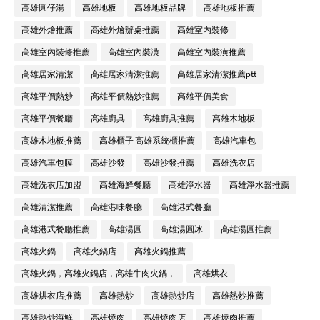
高雄圓仔湯
高雄地板
高雄地板品牌
高雄地板推薦
高雄外燴推薦
高雄外燴辦桌推薦
高雄室內裝修
高雄室內裝修推薦
高雄室內裝潢
高雄室內裝潢推薦
高雄居家清潔
高雄居家清潔推薦
高雄居家清潔推薦ptt
高雄平價熱炒
高雄平價熱炒推薦
高雄平價美食
高雄平價餐廳
高雄廚具
高雄廚具推薦
高雄木地板
高雄木地板推薦
高雄櫃子 高雄系統櫃推薦
高雄汽車包
高雄汽車包膜
高雄沙發
高雄沙發推薦
高雄洗衣店
高雄洗衣店加盟
高雄海鮮餐廳
高雄淨水器
高雄淨水器推薦
高雄清潔推薦
高雄港味餐廳
高雄港式餐廳
高雄港式餐廳推薦
高雄湯圓
高雄湯圓冰
高雄湯圓推薦
高雄火鍋
高雄火鍋店
高雄火鍋推薦
高雄火鍋，高雄火鍋店，高雄牛肉火鍋，
高雄烘衣
高雄烘衣店推薦
高雄熱炒
高雄熱炒店
高雄熱炒推薦
高雄熱炒海鮮
高雄燒肉
高雄燒肉店
高雄燒肉推薦