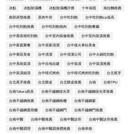
冰點
冰點除濕機
冰點除濕機評價
十年保固
南拉麵推薦
南部床墊推薦
原肉牛排
台中吃到飽
台中吃到飽cp值高
台中吃到飽推薦
台中吃到飽燒肉
台中吃到飽餐廳
台中壽喜燒吃到飽
台中室內裝修推薦
台中室內裝潢推薦
台中家庭聚餐
台中居家清潔
台中後火車站美食
台中東區美食
台中清潔
台中清潔公司
台中火鍋吃到飽
台中系統裝潢
台中自地自建
台中裝潢
台中裝潢推薦
台中裝潢細清
台中韓式烤肉
台中韓式烤肉吃到飽
台北尾牙
台北尾牙推薦
台北辦桌
台北辦桌推薦
台南
台南TPU
台南Takara廚具
台南不鏽鋼採光罩
台南不鏽鋼採光罩推薦
台南不鏽鋼推薦
台南不鏽鋼格柵
台南不鏽鋼窗
台南不鏽鋼遮雨棚
台南不鏽鋼門
台南不鏽鋼門推薦
台南中醫
台南中醫推薦
台南中醫診所
台南中醫診所推薦
台南中醫調理
台南中醫調身體推薦
台南串燒