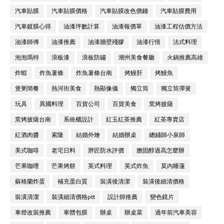
汽車貼膜
汽車貼膜價格
汽車貼膜改色價錢
汽車貼膜費用
汽車鍍膜心得
油漆坪數計算
油漆報價單
油漆工程估價方法
油漆師傅
油漆推薦
油漆牆壁殘膠
油漆行情
法式料理
泡泡瑪特
浪板漆
浪板防鏽
潮州美食餐廳
火鍋推薦高雄
炸蝦
炸魚薯條
炸魚薯條台南
烤鰻肝
烤鰻魚
煲粥簡餐
熱河街美食
熱顯像儀
獨立筒
獨立筒彈簧
玩具
異國料理
百貨公司
百貨美食
窯烤披薩
窯烤披薩台南
系統櫃設計
紅玉紅茶推薦
紅茶專賣店
紅酒肉醬
索隆
結婚外燴
結婚辦桌
總鋪師小泉師
美式咖啡
老宅日料
胖匠防水評價
膽固醇過高怎麼辦
芒果咖哩
芒果烤餅
英式料理
英式炸魚
莫內睡蓮
蘇格蘭炸蛋
補充蛋白質
裝潢後清潔
裝潢後細清價格
裝潢清潔
裝潢細清價格ptt
設計師推薦
變色鏡片
車燈改裝推薦
車體包膜
辦桌
辦桌菜
過年前汽車美容