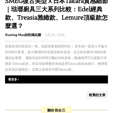
SMEG復古美型Ｘ日本Takara質感細節
｜琺瑯廚具三大系列比較：Edel經典
款、Treasia雅緻款、Lemure頂級款怎
麼選？
Running Man的吃喝玩樂
2月 02, 2026
新家裝潢到廚房這一塊，我跟老婆都超期待的！ 原本就一直想入手義大
利SMEG家電，復古圓潤的外型真的很有質感，這次終於興沖沖跑到專
櫃好好看看。 櫃姐有提到SMEG屬於特殊規格，建議我們可以搭配日本
寶廚 Takara廚具，而且現場專櫃本身就是用Takara廚具做展示，整體看
起來真的滿搭的！ 其實之前就有耳聞Takara廚…
看更多 »
較舊的文章
關於我自己