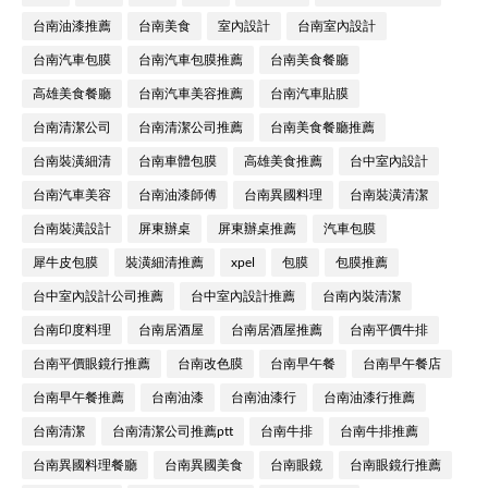
台南油漆推薦
台南美食
室內設計
台南室內設計
台南汽車包膜
台南汽車包膜推薦
台南美食餐廳
高雄美食餐廳
台南汽車美容推薦
台南汽車貼膜
台南清潔公司
台南清潔公司推薦
台南美食餐廳推薦
台南裝潢細清
台南車體包膜
高雄美食推薦
台中室內設計
台南汽車美容
台南油漆師傅
台南異國料理
台南裝潢清潔
台南裝潢設計
屏東辦桌
屏東辦桌推薦
汽車包膜
犀牛皮包膜
裝潢細清推薦
xpel
包膜
包膜推薦
台中室內設計公司推薦
台中室內設計推薦
台南內裝清潔
台南印度料理
台南居酒屋
台南居酒屋推薦
台南平價牛排
台南平價眼鏡行推薦
台南改色膜
台南早午餐
台南早午餐店
台南早午餐推薦
台南油漆
台南油漆行
台南油漆行推薦
台南清潔
台南清潔公司推薦ptt
台南牛排
台南牛排推薦
台南異國料理餐廳
台南異國美食
台南眼鏡
台南眼鏡行推薦