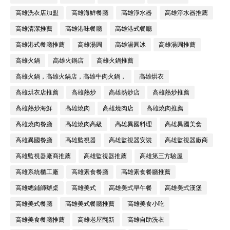
高雄洗衣店加盟
高雄海鮮餐廳
高雄淨水器
高雄淨水器推薦
高雄清潔推薦
高雄港味餐廳
高雄港式餐廳
高雄港式餐廳推薦
高雄湯圓
高雄湯圓冰
高雄湯圓推薦
高雄火鍋
高雄火鍋店
高雄火鍋推薦
高雄火鍋，高雄火鍋店，高雄牛肉火鍋，
高雄烘衣
高雄烘衣店推薦
高雄熱炒
高雄熱炒店
高雄熱炒推薦
高雄熱炒海鮮
高雄燒肉
高雄燒肉店
高雄燒肉推薦
高雄燒肉餐廳
高雄燒肉高級
高雄異國料理
高雄異國美食
高雄異國餐廳
高雄監視器
高雄監視器安裝
高雄監視器廠商
高雄監視器廠商推薦
高雄監視器推薦
高雄第三方驗屋
高雄系統櫃工廠
高雄素食餐廳
高雄素食餐廳推薦
高雄總鋪師辦桌
高雄美式
高雄美式早午餐
高雄美式漢堡
高雄美式餐廳
高雄美式餐廳推薦
高雄美食小吃
高雄美食餐廳推薦
高雄老屋翻新
高雄自助洗衣