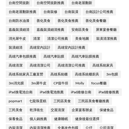
台南空間規劃
台南空間規劃推薦
台南老屋翻新
台南老屋翻新推薦
台南裝修
台南裝潢
台南設計公司推薦
台南防水油漆
善化美食
善化美食推薦
善化美食餐廳
嘉義裝潢細清
嘉義裝潢細清推薦
安南區美食
屏東宴會餐廳
消光犀牛皮
清潔
清潔公司推薦
美食地圖
裝潢清潔推薦
裝潢細清
高雄室內設計
高雄室內設計推薦
高雄汽車包膜推薦
高雄汽車貼膜
高雄汽車貼膜推薦
高雄清潔
高雄清潔公司
高雄清潔公司推薦
高雄系統家具
高雄系統家具工廠直營
高雄系統櫃
高雄系統櫃廚具
3m包膜
3m消光膜
3m犀牛皮
CP值牛排
Molly
focus餐廳
iPad換電池台南
iPad換電池推薦
iPad維修台南
iPad維修推薦
popmart
七龍珠蛋糕
三民區美食
三民區美食餐廳推薦
三民美食
乾淨衛生
交屋清潔
企業宴客辦桌
保健食品
保養食品
個人鍋推薦
健康睡眠
健身後最佳選擇
內裝清潔
內裝清潔推薦
全車改色包膜
公仔
公司清潔