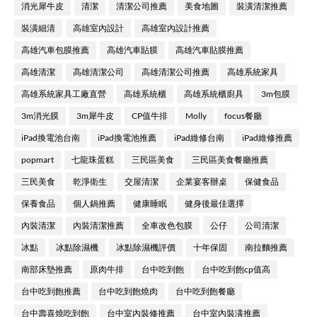
消光犀牛皮
清潔
清潔公司推薦
美食地圖
裝潢清潔推薦
裝潢細清
高雄室內設計
高雄室內設計推薦
高雄汽車包膜推薦
高雄汽車貼膜
高雄汽車貼膜推薦
高雄清潔
高雄清潔公司
高雄清潔公司推薦
高雄系統家具
高雄系統家具工廠直營
高雄系統櫃
高雄系統櫃廚具
3m包膜
3m消光膜
3m犀牛皮
CP值牛排
Molly
focus餐廳
iPad換電池台南
iPad換電池推薦
iPad維修台南
iPad維修推薦
popmart
七龍珠蛋糕
三民區美食
三民區美食餐廳推薦
三民美食
乾淨衛生
交屋清潔
企業宴客辦桌
保健食品
保養食品
個人鍋推薦
健康睡眠
健身後最佳選擇
內裝清潔
內裝清潔推薦
全車改色包膜
公仔
公司清潔
冰點
冰點除濕機
冰點除濕機評價
十年保固
南拉麵推薦
南部床墊推薦
原肉牛排
台中吃到飽
台中吃到飽cp值高
台中吃到飽推薦
台中吃到飽燒肉
台中吃到飽餐廳
台中壽喜燒吃到飽
台中室內裝修推薦
台中室內裝潢推薦