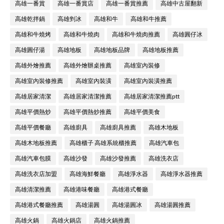
高雄一番賞
高雄一番賞店
高雄一番賞推薦
高雄中古屋翻新
高雄乾拌鍋
高雄剉冰
高雄和牛
高雄和牛推薦
高雄和牛燒烤
高雄和牛燒肉
高雄和牛燒肉推薦
高雄圓仔冰
高雄圓仔湯
高雄地板
高雄地板品牌
高雄地板推薦
高雄外燴推薦
高雄外燴辦桌推薦
高雄室內裝修
高雄室內裝修推薦
高雄室內裝潢
高雄室內裝潢推薦
高雄居家清潔
高雄居家清潔推薦
高雄居家清潔推薦ptt
高雄平價熱炒
高雄平價熱炒推薦
高雄平價美食
高雄平價餐廳
高雄廚具
高雄廚具推薦
高雄木地板
高雄木地板推薦
高雄櫃子 高雄系統櫃推薦
高雄汽車包
高雄汽車包膜
高雄沙發
高雄沙發推薦
高雄洗衣店
高雄洗衣店加盟
高雄海鮮餐廳
高雄淨水器
高雄淨水器推薦
高雄清潔推薦
高雄港味餐廳
高雄港式餐廳
高雄港式餐廳推薦
高雄湯圓
高雄湯圓冰
高雄湯圓推薦
高雄火鍋
高雄火鍋店
高雄火鍋推薦