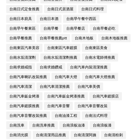
台南日式定食推薦
台南日式居酒屋
台南日式料理
台南日本廚具
台南日本酒
台南早午餐中西區
台南早午餐東區
台南早餐
台南早餐店
台南早餐必吃
台南早餐推薦
台南早餐推薦ptt
台南木地板
台南木地板推薦
台南東區汽車美容
台南東區汽車鍍膜
台南東區美食
台南水垢清潔劑
台南水垢清潔劑推薦
台南水電師傅推薦
台南求婚戒指
台南求婚鑽戒
台南汽車內裝清潔推薦
台南汽車喇叭改裝推薦
台南汽車大燈
台南汽車大燈推薦
台南汽車清潔
台南汽車清潔推薦
台南汽車美價
台南汽車鈑金烤漆
台南汽車鈑金烤漆推薦
台南汽車鍍膜店
台南汽車鍍膜推薦
台南汽車音響
台南汽車音響改裝
台南汽車音響改裝推薦
台南油漆工程
台南法式料理
台南洗車
台南洗車推薦
台南浪板油漆
台南浪板漆
台南消光膜
台南清潔用品推薦
台南清潔阿姨
台南清粉刺