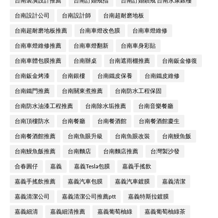
台南裝潢設計推薦
台南訂婚戒指
台南訂婚鑽戒 台南永康銀樓
台南設計公司
台南設計師
台南超耐磨地板
台南超耐磨地板推薦
台南車燈改色膜
台南車燈維修
台南車燈維修推薦
台南車燈翻新
台南車身彩貼
台南車體包膜推薦
台南辦桌
台南遮雨棚推薦
台南鈑金修復
台南鈑金烤漆
台南銀樓
台南鐵皮保養
台南鐵皮維修
台南鐵門推薦
台南關東煮推薦
台南防水工程保固
台南防水油漆工程推薦
台南除水垢推薦
台南音樂餐廳
台南頂樓防水
台南餐廳
台南餐酒館
台南餐酒館慶生
台南餐酒館推薦
台南魚眼升級
台南魚眼改裝
台南鰻魚飯
台南鰻魚飯推薦
台南麵店
台南麵店推薦
台灣製沙發
合春圓仔
嘉義
嘉義Tesla包膜
嘉義手搖飲
嘉義手搖飲推薦
嘉義汽車包膜
嘉義汽車鍍膜
嘉義清潔
嘉義清潔公司
嘉義清潔公司推薦ptt
嘉義特斯拉鍍膜
嘉義細清
嘉義細清推薦
嘉義葡萄柚綠
嘉義葡萄柚綠茶