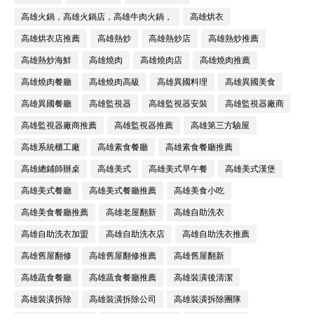
高雄火鍋，高雄火鍋店，高雄牛肉火鍋，
高雄烘衣
高雄烘衣店推薦
高雄熱炒
高雄熱炒店
高雄熱炒推薦
高雄熱炒海鮮
高雄燒肉
高雄燒肉店
高雄燒肉推薦
高雄燒肉餐廳
高雄燒肉高級
高雄異國料理
高雄異國美食
高雄異國餐廳
高雄監視器
高雄監視器安裝
高雄監視器廠商
高雄監視器廠商推薦
高雄監視器推薦
高雄第三方驗屋
高雄系統櫃工廠
高雄素食餐廳
高雄素食餐廳推薦
高雄總鋪師辦桌
高雄美式
高雄美式早午餐
高雄美式漢堡
高雄美式餐廳
高雄美式餐廳推薦
高雄美食小吃
高雄美食餐廳推薦
高雄老屋翻新
高雄自助洗衣
高雄自助洗衣加盟
高雄自助洗衣店
高雄自助洗衣推薦
高雄舊屋翻修
高雄舊屋翻修推薦
高雄舊屋翻新
高雄蔬食餐廳
高雄蔬食餐廳推薦
高雄裝潢後清潔
高雄裝潢拆除
高雄裝潢拆除公司
高雄裝潢拆除團隊