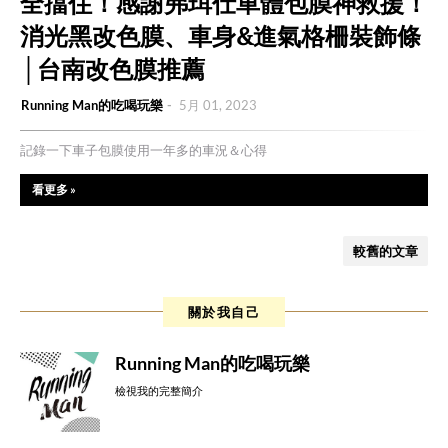
全擋住！感謝弗珥仕車體包膜神救援！
消光黑改色膜、車身&進氣格柵裝飾條
│台南改色膜推薦
Running Man的吃喝玩樂
5月 01, 2023
記錄一下車子包膜使用一年多的車況＆心得
看更多 »
較舊的文章
關於我自己
Running Man的吃喝玩樂
檢視我的完整簡介