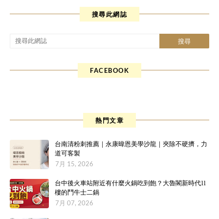
搜尋此網誌
FACEBOOK
熱門文章
台南清粉刺推薦｜永康暐恩美學沙龍｜夾除不硬擠，力
道可客製
7月 15, 2026
台中後火車站附近有什麼火鍋吃到飽？大魯閣新時代11
樓的鬥牛士二鍋
7月 07, 2026