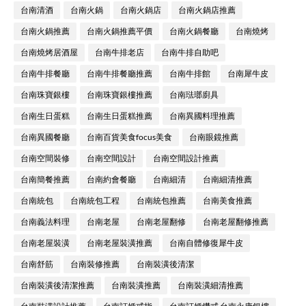
台南清酒
台南火鍋
台南火鍋店
台南火鍋店推薦
台南火鍋推薦
台南火鍋推薦平價
台南火鍋餐廳
台南燒烤
台南燒烤居酒屋
台南牛排老店
台南牛排自助吧
台南牛排餐廳
台南牛排餐廳推薦
台南牛排館
台南犀牛皮
台南珠寶銀樓
台南珠寶銀樓推薦
台南琺瑯廚具
台南生日蛋糕
台南生日蛋糕推薦
台南異國料理推薦
台南異國餐廳
台南百貨美食focus美食
台南眼鏡推薦
台南空間裝修
台南空間設計
台南空間設計推薦
台南簡餐推薦
台南約會餐廳
台南細清
台南細清推薦
台南統包
台南統包工程
台南統包推薦
台南美食推薦
台南義法料理
台南老屋
台南老屋翻修
台南老屋翻修推薦
台南老屋裝潢
台南老屋裝潢推薦
台南自體修復犀牛皮
台南舒筋
台南裝修推薦
台南裝潢後清潔
台南裝潢後清潔推薦
台南裝潢推薦
台南裝潢細清推薦