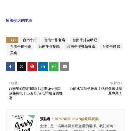
檢視較大的地圖
Tags
台南牛排
台南牛排老店
台南牛排自助吧
台南牛排推薦
台南牛排餐廳
台南牛排餐廳推薦
台南牛排館
美食
較舊
較新的
台南餐酒館誰最嗨！現場Live演唱
台南水電師傅推薦！熱顯像儀抓漏
超熱氣氛｜Lady Boss老闆娘音樂餐
最專業！
廳
張貼者：
RUNNING MAN的吃喝玩樂
生活，是一場風格與實用並重的選擇。我記錄每一