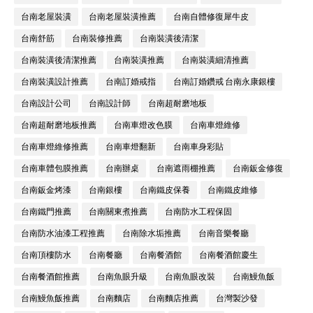
台南老屋裝潢
台南老屋裝潢推薦
台南自體修復犀牛皮
台南舒筋
台南裝修推薦
台南裝潢後清潔
台南裝潢後清潔推薦
台南裝潢推薦
台南裝潢細清推薦
台南裝潢設計推薦
台南訂婚戒指
台南訂婚鑽戒 台南永康銀樓
台南設計公司
台南設計師
台南超耐磨地板
台南超耐磨地板推薦
台南車燈改色膜
台南車燈維修
台南車燈維修推薦
台南車燈翻新
台南車身彩貼
台南車體包膜推薦
台南辦桌
台南遮雨棚推薦
台南鈑金修復
台南鈑金烤漆
台南銀樓
台南鐵皮保養
台南鐵皮維修
台南鐵門推薦
台南關東煮推薦
台南防水工程保固
台南防水油漆工程推薦
台南除水垢推薦
台南音樂餐廳
台南頂樓防水
台南餐廳
台南餐酒館
台南餐酒館慶生
台南餐酒館推薦
台南魚眼升級
台南魚眼改裝
台南鰻魚飯
台南鰻魚飯推薦
台南麵店
台南麵店推薦
台灣製沙發