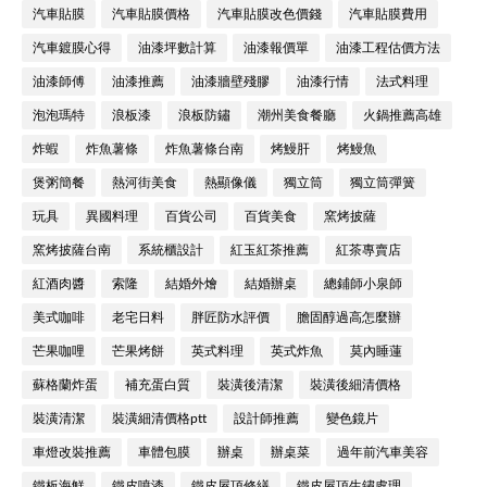
汽車貼膜
汽車貼膜價格
汽車貼膜改色價錢
汽車貼膜費用
汽車鍍膜心得
油漆坪數計算
油漆報價單
油漆工程估價方法
油漆師傅
油漆推薦
油漆牆壁殘膠
油漆行情
法式料理
泡泡瑪特
浪板漆
浪板防鏽
潮州美食餐廳
火鍋推薦高雄
炸蝦
炸魚薯條
炸魚薯條台南
烤鰻肝
烤鰻魚
煲粥簡餐
熱河街美食
熱顯像儀
獨立筒
獨立筒彈簧
玩具
異國料理
百貨公司
百貨美食
窯烤披薩
窯烤披薩台南
系統櫃設計
紅玉紅茶推薦
紅茶專賣店
紅酒肉醬
索隆
結婚外燴
結婚辦桌
總鋪師小泉師
美式咖啡
老宅日料
胖匠防水評價
膽固醇過高怎麼辦
芒果咖哩
芒果烤餅
英式料理
英式炸魚
莫內睡蓮
蘇格蘭炸蛋
補充蛋白質
裝潢後清潔
裝潢後細清價格
裝潢清潔
裝潢細清價格ptt
設計師推薦
變色鏡片
車燈改裝推薦
車體包膜
辦桌
辦桌菜
過年前汽車美容
鐵板海鮮
鐵皮噴漆
鐵皮屋頂修繕
鐵皮屋頂生鏽處理