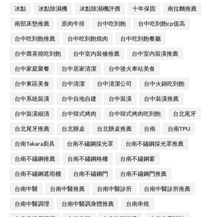
冰點
冰點除濕機
冰點除濕機評價
十年保固
南拉麵推薦
南部床墊推薦
原肉牛排
台中吃到飽
台中吃到飽cp值高
台中吃到飽推薦
台中吃到飽燒肉
台中吃到飽餐廳
台中壽喜燒吃到飽
台中室內裝修推薦
台中室內裝潢推薦
台中家庭聚餐
台中居家清潔
台中後火車站美食
台中東區美食
台中清潔
台中清潔公司
台中火鍋吃到飽
台中系統裝潢
台中自地自建
台中裝潢
台中裝潢推薦
台中裝潢細清
台中韓式烤肉
台中韓式烤肉吃到飽
台北尾牙
台北尾牙推薦
台北辦桌
台北辦桌推薦
台南
台南TPU
台南Takara廚具
台南不鏽鋼採光罩
台南不鏽鋼採光罩推薦
台南不鏽鋼推薦
台南不鏽鋼格柵
台南不鏽鋼窗
台南不鏽鋼遮雨棚
台南不鏽鋼門
台南不鏽鋼門推薦
台南中醫
台南中醫推薦
台南中醫診所
台南中醫診所推薦
台南中醫調理
台南中醫調身體推薦
台南串燒