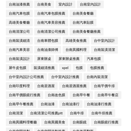
台南油漆推薦
台南美食
室內設計
台南室內設計
台南汽車包膜
台南汽車包膜推薦
台南美食餐廳
高雄美食餐廳
台南汽車美容推薦
台南汽車貼膜
台南清潔公司
台南清潔公司推薦
台南美食餐廳推薦
台南裝潢細清
台南車體包膜
高雄美食推薦
台中室內設計
台南汽車美容
台南油漆師傅
台南異國料理
台南裝潢清潔
台南裝潢設計
屏東辦桌
屏東辦桌推薦
汽車包膜
犀牛皮包膜
裝潢細清推薦
xpel
包膜
包膜推薦
台中室內設計公司推薦
台中室內設計推薦
台南內裝清潔
台南印度料理
台南居酒屋
台南居酒屋推薦
台南平價牛排
台南平價眼鏡行推薦
台南改色膜
台南早午餐
台南早午餐店
台南早午餐推薦
台南油漆
台南油漆行
台南油漆行推薦
台南清潔
台南清潔公司推薦ptt
台南牛排
台南牛排推薦
台南異國料理餐廳
台南異國美食
台南眼鏡
台南眼鏡行推薦