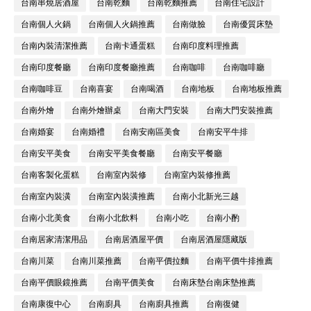
台南串燒居酒屋
台南乾麵
台南乾麵推薦
台南住宅設計
台南個人火鍋
台南個人火鍋推薦
台南做臉
台南優質床墊
台南內裝清潔推薦
台南卡通蛋糕
台南印度料理推薦
台南印度餐廳
台南印度餐廳推薦
台南咖啡
台南咖啡廳
台南咖啡豆
台南喜宴
台南喝酒
台南地板
台南地板推薦
台南外燴
台南外燴辦桌
台南大門安裝
台南大門安裝推薦
台南婚宴
台南婚禮
台南安南區美食
台南安平牛排
台南安平美食
台南安平美食餐廳
台南安平餐廳
台南客製化蛋糕
台南室內裝修
台南室內裝修推薦
台南室內裝潢
台南室內裝潢推薦
台南小北新光三越
台南小北美食
台南小北飲料
台南小吃
台南小酌
台南居家清潔用品
台南居酒屋平價
台南居酒屋隱藏版
台南川菜
台南川菜推薦
台南平價拉麵
台南平價牛排推薦
台南平價眼鏡推薦
台南平價美食
台南床墊台南床墊推薦
台南康復中心
台南廚具
台南廚具推薦
台南復健