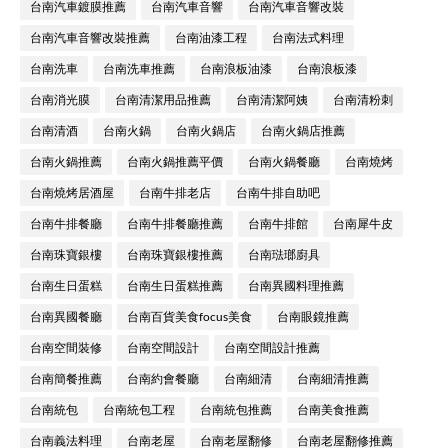
台南汽車鍍膜推薦
台南汽車音響
台南汽車音響改裝
台南汽車音響改裝推薦
台南油漆工程
台南法式料理
台南洗車
台南洗車推薦
台南浪板油漆
台南浪板漆
台南消光膜
台南清潔用品推薦
台南清潔阿姨
台南清粉刺
台南清酒
台南火鍋
台南火鍋店
台南火鍋店推薦
台南火鍋推薦
台南火鍋推薦平價
台南火鍋餐廳
台南燒烤
台南燒烤居酒屋
台南牛排老店
台南牛排自助吧
台南牛排餐廳
台南牛排餐廳推薦
台南牛排館
台南犀牛皮
台南珠寶銀樓
台南珠寶銀樓推薦
台南琺瑯廚具
台南生日蛋糕
台南生日蛋糕推薦
台南異國料理推薦
台南異國餐廳
台南百貨美食focus美食
台南眼鏡推薦
台南空間裝修
台南空間設計
台南空間設計推薦
台南簡餐推薦
台南約會餐廳
台南細清
台南細清推薦
台南統包
台南統包工程
台南統包推薦
台南美食推薦
台南義法料理
台南老屋
台南老屋翻修
台南老屋翻修推薦