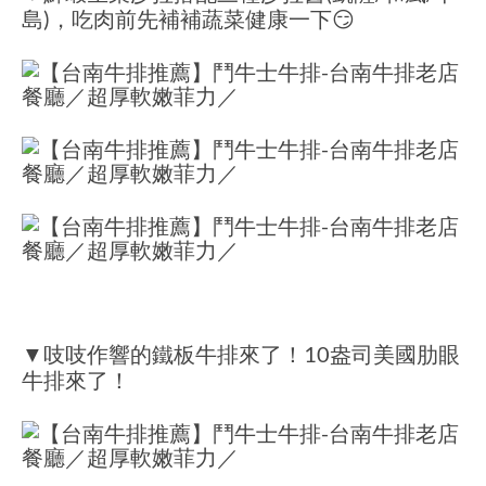
島)，吃肉前先補補蔬菜健康一下😏
▼吱吱作響的鐵板牛排來了！10盎司美國肋眼
牛排來了！