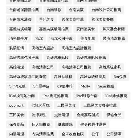
台南空間規劃
台南空間規劃推薦
台南老屋翻新
台南老屋翻新推薦
台南裝修
台南裝潢
台南設計公司推薦
台南防水油漆
善化美食
善化美食推薦
善化美食餐廳
嘉義裝潢細清
嘉義裝潢細清推薦
安南區美食
屏東宴會餐廳
消光犀牛皮
清潔
清潔公司推薦
美食地圖
裝潢清潔推薦
裝潢細清
高雄室內設計
高雄室內設計推薦
高雄汽車包膜推薦
高雄汽車貼膜
高雄汽車貼膜推薦
高雄清潔
高雄清潔公司
高雄清潔公司推薦
高雄系統家具
高雄系統家具工廠直營
高雄系統櫃
高雄系統櫃廚具
3m包膜
3m消光膜
3m犀牛皮
CP值牛排
Molly
focus餐廳
iPad換電池台南
iPad換電池推薦
iPad維修台南
iPad維修推薦
popmart
七龍珠蛋糕
三民區美食
三民區美食餐廳推薦
三民美食
乾淨衛生
交屋清潔
企業宴客辦桌
保健食品
保養食品
個人鍋推薦
健康睡眠
健身後最佳選擇
內裝清潔
內裝清潔推薦
全車改色包膜
公仔
公司清潔