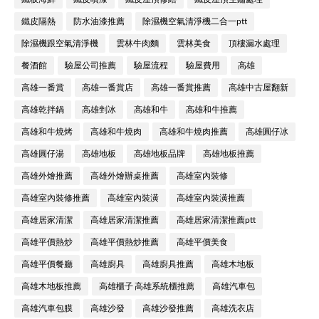
鐵皮隔熱
防水油漆推薦
除濕機空氣清淨機二合一ptt
除濕機跟空氣清淨機
雲林牛肉麵
雲林美食
頂樓漏水處理
餐酒館
驗屋公司推薦
驗屋流程
驗屋費用
高雄
高雄一番賞
高雄一番賞店
高雄一番賞推薦
高雄中古屋翻新
高雄乾拌鍋
高雄剉冰
高雄和牛
高雄和牛推薦
高雄和牛燒烤
高雄和牛燒肉
高雄和牛燒肉推薦
高雄圓仔冰
高雄圓仔湯
高雄地板
高雄地板品牌
高雄地板推薦
高雄外燴推薦
高雄外燴辦桌推薦
高雄室內裝修
高雄室內裝修推薦
高雄室內裝潢
高雄室內裝潢推薦
高雄居家清潔
高雄居家清潔推薦
高雄居家清潔推薦ptt
高雄平價熱炒
高雄平價熱炒推薦
高雄平價美食
高雄平價餐廳
高雄廚具
高雄廚具推薦
高雄木地板
高雄木地板推薦
高雄櫃子 高雄系統櫃推薦
高雄汽車包
高雄汽車包膜
高雄沙發
高雄沙發推薦
高雄洗衣店