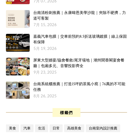
7月 07, 2026
台南清粉刺推薦｜永康暐恩美學沙龍｜夾除不硬擠，力
道可客製
7月 15, 2026
嘉義汽車包膜｜交車前預約8.5折送玻璃鍍膜｜線上保固
有保障
5月 19, 2026
屏東大型婚宴/協會餐敘/尾牙場地｜潮州聞香閣宴會餐
廳｜包廂多元、音響投影齊全
9月 23, 2025
台南系統櫃推薦｜打造15坪奶茶風小窩｜76萬的不可能
任務
8月 26, 2025
標籤們
美食
汽車
生活
日常
高雄美食
台南室內設計推薦