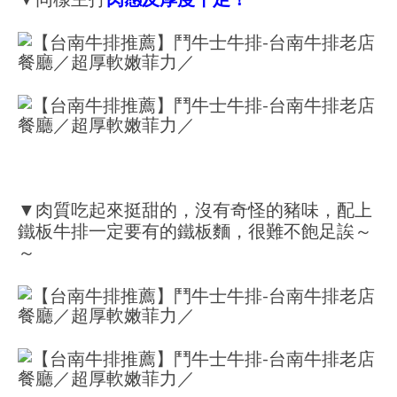
▼肉質吃起來挺甜的，沒有奇怪的豬味，配上
鐵板牛排一定要有的鐵板麵，很難不飽足誒～
～