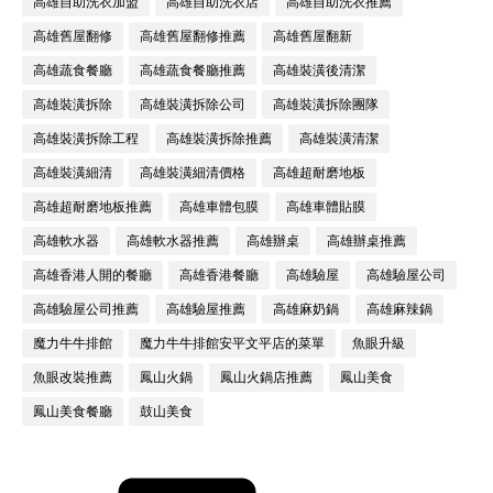
高雄自助洗衣加盟
高雄自助洗衣店
高雄自助洗衣推薦
高雄舊屋翻修
高雄舊屋翻修推薦
高雄舊屋翻新
高雄蔬食餐廳
高雄蔬食餐廳推薦
高雄裝潢後清潔
高雄裝潢拆除
高雄裝潢拆除公司
高雄裝潢拆除團隊
高雄裝潢拆除工程
高雄裝潢拆除推薦
高雄裝潢清潔
高雄裝潢細清
高雄裝潢細清價格
高雄超耐磨地板
高雄超耐磨地板推薦
高雄車體包膜
高雄車體貼膜
高雄軟水器
高雄軟水器推薦
高雄辦桌
高雄辦桌推薦
高雄香港人開的餐廳
高雄香港餐廳
高雄驗屋
高雄驗屋公司
高雄驗屋公司推薦
高雄驗屋推薦
高雄麻奶鍋
高雄麻辣鍋
魔力牛牛排館
魔力牛牛排館安平文平店的菜單
魚眼升級
魚眼改裝推薦
鳳山火鍋
鳳山火鍋店推薦
鳳山美食
鳳山美食餐廳
鼓山美食