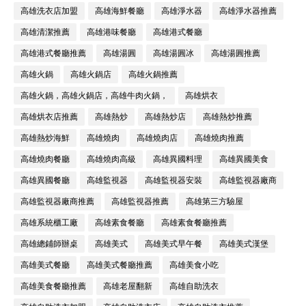
高雄洗衣店加盟
高雄海鮮餐廳
高雄淨水器
高雄淨水器推薦
高雄清潔推薦
高雄港味餐廳
高雄港式餐廳
高雄港式餐廳推薦
高雄湯圓
高雄湯圓冰
高雄湯圓推薦
高雄火鍋
高雄火鍋店
高雄火鍋推薦
高雄火鍋，高雄火鍋店，高雄牛肉火鍋，
高雄烘衣
高雄烘衣店推薦
高雄熱炒
高雄熱炒店
高雄熱炒推薦
高雄熱炒海鮮
高雄燒肉
高雄燒肉店
高雄燒肉推薦
高雄燒肉餐廳
高雄燒肉高級
高雄異國料理
高雄異國美食
高雄異國餐廳
高雄監視器
高雄監視器安裝
高雄監視器廠商
高雄監視器廠商推薦
高雄監視器推薦
高雄第三方驗屋
高雄系統櫃工廠
高雄素食餐廳
高雄素食餐廳推薦
高雄總鋪師辦桌
高雄美式
高雄美式早午餐
高雄美式漢堡
高雄美式餐廳
高雄美式餐廳推薦
高雄美食小吃
高雄美食餐廳推薦
高雄老屋翻新
高雄自助洗衣