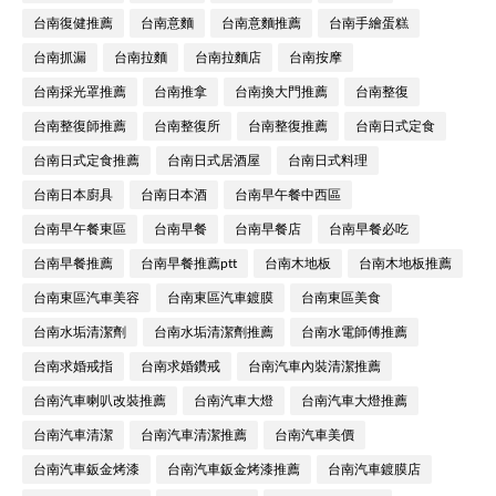
台南復健推薦
台南意麵
台南意麵推薦
台南手繪蛋糕
台南抓漏
台南拉麵
台南拉麵店
台南按摩
台南採光罩推薦
台南推拿
台南換大門推薦
台南整復
台南整復師推薦
台南整復所
台南整復推薦
台南日式定食
台南日式定食推薦
台南日式居酒屋
台南日式料理
台南日本廚具
台南日本酒
台南早午餐中西區
台南早午餐東區
台南早餐
台南早餐店
台南早餐必吃
台南早餐推薦
台南早餐推薦ptt
台南木地板
台南木地板推薦
台南東區汽車美容
台南東區汽車鍍膜
台南東區美食
台南水垢清潔劑
台南水垢清潔劑推薦
台南水電師傅推薦
台南求婚戒指
台南求婚鑽戒
台南汽車內裝清潔推薦
台南汽車喇叭改裝推薦
台南汽車大燈
台南汽車大燈推薦
台南汽車清潔
台南汽車清潔推薦
台南汽車美價
台南汽車鈑金烤漆
台南汽車鈑金烤漆推薦
台南汽車鍍膜店