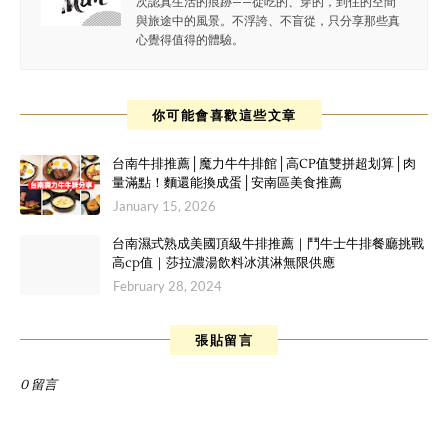
次認真生活的痕跡——從吃的、穿的，到住的空間
與旅途中的風景。不浮誇、不盲從，只分享那些真
心覺得值得的體驗。
你可能會喜歡這些文章
台南牛排推薦│魔力牛牛排館│高CP值雙拼超划算│肉
量滿點！麵還能換成蛋│安南區美食推薦
January 15, 2026
台南濕式熟成美國頂級牛排推薦｜鬥牛士牛排餐廳挑戰
高cp值｜莎拉濃湯飲料冰淇淋無限供應
February 28, 2024
張貼留言
0 留言