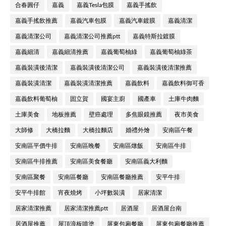
合春圓仔
嘉義
嘉義Tesla包膜
嘉義手搖飲
嘉義手搖飲推薦
嘉義汽車包膜
嘉義汽車鍍膜
嘉義清潔
嘉義清潔公司
嘉義清潔公司推薦ptt
嘉義特斯拉鍍膜
嘉義細清
嘉義細清推薦
嘉義葡萄柚綠
嘉義葡萄柚綠茶
嘉義裝潢後清潔
嘉義裝潢後清潔公司
嘉義裝潢後清潔推薦
嘉義裝潢清潔
嘉義裝潢清潔推薦
嘉義飲料
嘉義飲料御可香
嘉義飲料葡萄柚
固立賀
國宴主廚
國產車
土庫牛肉麵
土庫美食
地板推薦
壁癌處理
多焦眼鏡推薦
夜市美食
大師修
大橋拉麵
大橋拉麵店
婚禮外燴
安南區午餐
安南區平價牛排
安南區晚餐
安南區燉飯
安南區牛排
安南區牛排推薦
安南區美食餐廳
安南區義大利麵
安南區聚餐
安南區餐廳
安南區餐廳推薦
安平牛排
安平牛排館
宵夜燒烤
小坪數裝潢
居家清潔
居家清潔推薦
居家清潔推薦ptt
居酒屋
居酒屋台南
居酒屋推薦
屋頂浪板噴塗
屏東包廂餐廳
屏東包廂餐廳推薦