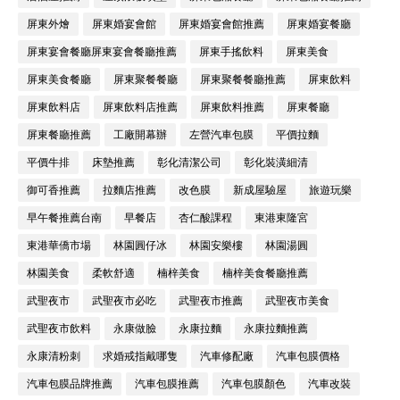
屏東外燴
屏東婚宴會館
屏東婚宴會館推薦
屏東婚宴餐廳
屏東宴會餐廳屏東宴會餐廳推薦
屏東手搖飲料
屏東美食
屏東美食餐廳
屏東聚餐餐廳
屏東聚餐餐廳推薦
屏東飲料
屏東飲料店
屏東飲料店推薦
屏東飲料推薦
屏東餐廳
屏東餐廳推薦
工廠開幕辦
左營汽車包膜
平價拉麵
平價牛排
床墊推薦
彰化清潔公司
彰化裝潢細清
御可香推薦
拉麵店推薦
改色膜
新成屋驗屋
旅遊玩樂
早午餐推薦台南
早餐店
杏仁酸課程
東港東隆宮
東港華僑市場
林園圓仔冰
林園安樂樓
林園湯圓
林園美食
柔軟舒適
楠梓美食
楠梓美食餐廳推薦
武聖夜市
武聖夜市必吃
武聖夜市推薦
武聖夜市美食
武聖夜市飲料
永康做臉
永康拉麵
永康拉麵推薦
永康清粉刺
求婚戒指戴哪隻
汽車修配廠
汽車包膜價格
汽車包膜品牌推薦
汽車包膜推薦
汽車包膜顏色
汽車改裝